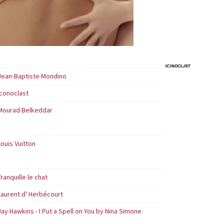
Jean-Baptiste Mondino
Iconoclast
Mourad Belkeddar
Louis Vuitton
Tranquille le chat
Laurent d' Herbécourt
Jay Hawkins - I Put a Spell on You by Nina Simone