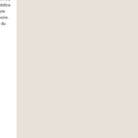
hiltre
ute
mone.
 du