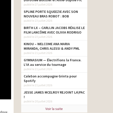
Dorothée Boissier et Anne-Sophie Pic
publié le 27 juillet 2026
SPLINE PORTE SQUEEZIE AVEC SON
NOUVEAU BRAS ROBOT : BOB
publié le 23 juillet 2026
BIRTH LX – CARLIJN JACOBS RÉALISE LE
FILM LANCÔME AVEC OLIVIA RODRIGO
publié le 23 juillet 2026
KINOU – WELCOME ANA MARIA
MIRANDA, CHRIS ALESSI & ANDY PML
publié le 21 juillet 2026
GYMNASIUM — Électrifions la France.
L’IA au service du tournage
publié le 21 juillet 2026
CaleSon accompagne Grinta pour
Spotify
publié le 21 juillet 2026
JESSE JAMES MCELROY REJOINT LA\PAC
!
publié le 20 juillet 2026
Voir la suite
ydoux,