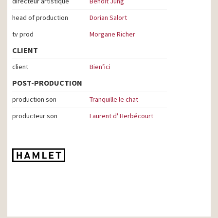
directeur artistique
Benoit Jung
head of production
Dorian Salort
tv prod
Morgane Richer
CLIENT
client
Bien’ici
POST-PRODUCTION
production son
Tranquille le chat
producteur son
Laurent d' Herbécourt