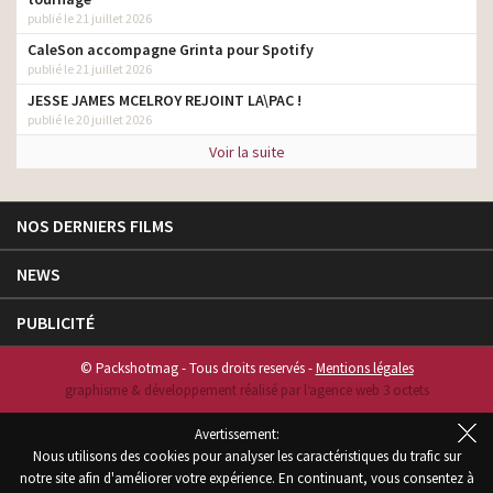
publié le 21 juillet 2026
CaleSon accompagne Grinta pour Spotify
publié le 21 juillet 2026
JESSE JAMES MCELROY REJOINT LA\PAC !
publié le 20 juillet 2026
Voir la suite
NOS DERNIERS FILMS
NEWS
PUBLICITÉ
© Packshotmag - Tous droits reservés -
Mentions légales
graphisme & développement réalisé par l‘agence web 3 octets
Avertissement:
Nous utilisons des cookies pour analyser les caractéristiques du trafic sur
notre site afin d'améliorer votre expérience. En continuant, vous consentez à