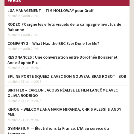
FEEDS
LGA MANAGEMENT – TIM HOLLOWAY pour Graff
publié le 5 août 2026
RODEO FX signe les effets visuels de la campagne Invictus de
Rabanne
publié le 4 août 2026
COMPANY 3 – What Has the BBC Ever Done for Me?
publié le 4 août 2026
RESONANCES : Une conversation entre Dorothée Boissier et
Anne-Sophie Pic
publié le 27 juillet 2026
SPLINE PORTE SQUEEZIE AVEC SON NOUVEAU BRAS ROBOT : BOB
publié le 23 juillet 2026
BIRTH LX – CARLIJN JACOBS RÉALISE LE FILM LANCÔME AVEC
OLIVIA RODRIGO
publié le 23 juillet 2026
KINOU – WELCOME ANA MARIA MIRANDA, CHRIS ALESSI & ANDY
PML
publié le 21 juillet 2026
GYMNASIUM — Électrifions la France. L’IA au service du
tournage