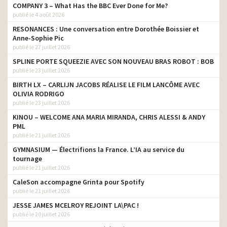
COMPANY 3 – What Has the BBC Ever Done for Me?
publié le 4 août 2026
RESONANCES : Une conversation entre Dorothée Boissier et
Anne-Sophie Pic
publié le 27 juillet 2026
SPLINE PORTE SQUEEZIE AVEC SON NOUVEAU BRAS ROBOT : BOB
publié le 23 juillet 2026
BIRTH LX – CARLIJN JACOBS RÉALISE LE FILM LANCÔME AVEC
OLIVIA RODRIGO
publié le 23 juillet 2026
KINOU – WELCOME ANA MARIA MIRANDA, CHRIS ALESSI & ANDY
PML
publié le 21 juillet 2026
GYMNASIUM — Électrifions la France. L’IA au service du
tournage
publié le 21 juillet 2026
CaleSon accompagne Grinta pour Spotify
publié le 21 juillet 2026
JESSE JAMES MCELROY REJOINT LA\PAC !
publié le 20 juillet 2026