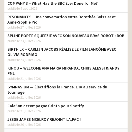
COMPANY 3 – What Has the BBC Ever Done for Me?
publié le 4 août 2026
RESONANCES : Une conversation entre Dorothée Boissier et
Anne-Sophie Pic
publié le 27 juillet 2026
SPLINE PORTE SQUEEZIE AVEC SON NOUVEAU BRAS ROBOT : BOB
publié le 23 juillet 2026
BIRTH LX – CARLIJN JACOBS RÉALISE LE FILM LANCÔME AVEC
OLIVIA RODRIGO
publié le 23 juillet 2026
KINOU – WELCOME ANA MARIA MIRANDA, CHRIS ALESSI & ANDY
PML
publié le 21 juillet 2026
GYMNASIUM — Électrifions la France. L’IA au service du
tournage
publié le 21 juillet 2026
CaleSon accompagne Grinta pour Spotify
publié le 21 juillet 2026
JESSE JAMES MCELROY REJOINT LA\PAC !
publié le 20 juillet 2026