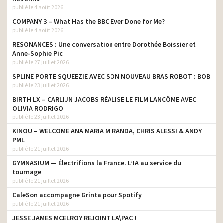
publié le 4 août 2026
COMPANY 3 – What Has the BBC Ever Done for Me?
publié le 4 août 2026
RESONANCES : Une conversation entre Dorothée Boissier et
Anne-Sophie Pic
publié le 27 juillet 2026
SPLINE PORTE SQUEEZIE AVEC SON NOUVEAU BRAS ROBOT : BOB
publié le 23 juillet 2026
BIRTH LX – CARLIJN JACOBS RÉALISE LE FILM LANCÔME AVEC
OLIVIA RODRIGO
https://vimeo.com/106769454
publié le 23 juillet 2026
https://vimeo.com/177038138
KINOU – WELCOME ANA MARIA MIRANDA, CHRIS ALESSI & ANDY
PML
publié le 21 juillet 2026
GYMNASIUM — Électrifions la France. L’IA au service du
tournage
publié le 21 juillet 2026
CaleSon accompagne Grinta pour Spotify
publié le 21 juillet 2026
JESSE JAMES MCELROY REJOINT LA\PAC !