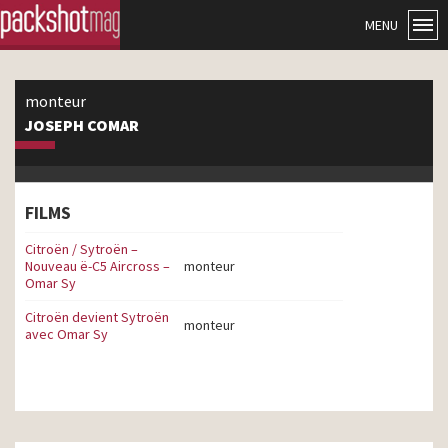
MENU
monteur
JOSEPH COMAR
FILMS
Citroën / Sytroën –
Nouveau ë-C5 Aircross –
monteur
Omar Sy
Citroën devient Sytroën
monteur
avec Omar Sy