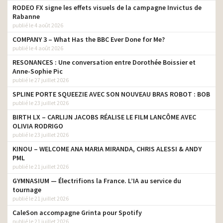
RODEO FX signe les effets visuels de la campagne Invictus de
Rabanne
publié le 4 août 2026
COMPANY 3 – What Has the BBC Ever Done for Me?
publié le 4 août 2026
RESONANCES : Une conversation entre Dorothée Boissier et
Anne-Sophie Pic
publié le 27 juillet 2026
SPLINE PORTE SQUEEZIE AVEC SON NOUVEAU BRAS ROBOT : BOB
publié le 23 juillet 2026
BIRTH LX – CARLIJN JACOBS RÉALISE LE FILM LANCÔME AVEC
OLIVIA RODRIGO
publié le 23 juillet 2026
KINOU – WELCOME ANA MARIA MIRANDA, CHRIS ALESSI & ANDY
PML
publié le 21 juillet 2026
GYMNASIUM — Électrifions la France. L’IA au service du
tournage
publié le 21 juillet 2026
CaleSon accompagne Grinta pour Spotify
publié le 21 juillet 2026