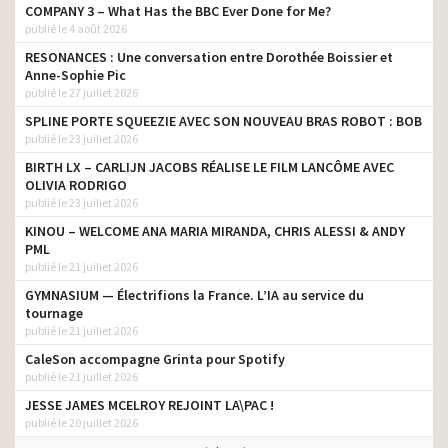
COMPANY 3 – What Has the BBC Ever Done for Me?
publié le 4 août 2026
RESONANCES : Une conversation entre Dorothée Boissier et
Anne-Sophie Pic
publié le 27 juillet 2026
SPLINE PORTE SQUEEZIE AVEC SON NOUVEAU BRAS ROBOT : BOB
publié le 23 juillet 2026
BIRTH LX – CARLIJN JACOBS RÉALISE LE FILM LANCÔME AVEC
OLIVIA RODRIGO
publié le 23 juillet 2026
KINOU – WELCOME ANA MARIA MIRANDA, CHRIS ALESSI & ANDY
PML
publié le 21 juillet 2026
GYMNASIUM — Électrifions la France. L’IA au service du
tournage
publié le 21 juillet 2026
CaleSon accompagne Grinta pour Spotify
publié le 21 juillet 2026
JESSE JAMES MCELROY REJOINT LA\PAC !
publié le 20 juillet 2026