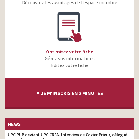
Découvrez les avantages de l’espace membre
Greenweez – C’est si
simple de mieux
tv prod
consommer
Acadomia – Ils ont tout
tv prod
pour réussir
CDiscount – Lenovo
tv prod
Legion – Le combat
Optimisez votre fiche
Gérez vos informations
Éditez votre fiche
»
JE M‘INSCRIS EN 2 MINUTES
NEWS
UPC PUB devient UPC CRÉA. Interview de Xavier Prieur, délégué