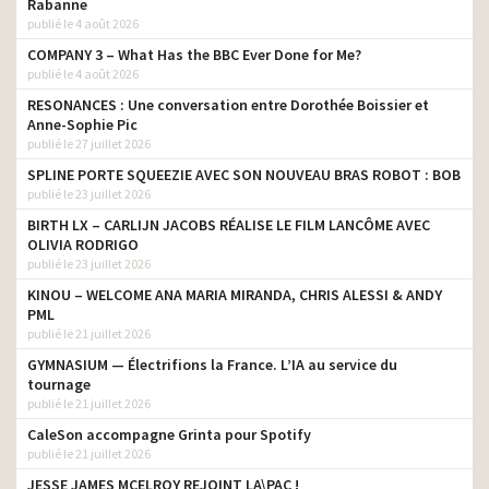
Rabanne
publié le 4 août 2026
COMPANY 3 – What Has the BBC Ever Done for Me?
publié le 4 août 2026
RESONANCES : Une conversation entre Dorothée Boissier et
Anne-Sophie Pic
publié le 27 juillet 2026
SPLINE PORTE SQUEEZIE AVEC SON NOUVEAU BRAS ROBOT : BOB
publié le 23 juillet 2026
BIRTH LX – CARLIJN JACOBS RÉALISE LE FILM LANCÔME AVEC
OLIVIA RODRIGO
publié le 23 juillet 2026
KINOU – WELCOME ANA MARIA MIRANDA, CHRIS ALESSI & ANDY
PML
publié le 21 juillet 2026
GYMNASIUM — Électrifions la France. L’IA au service du
tournage
publié le 21 juillet 2026
CaleSon accompagne Grinta pour Spotify
publié le 21 juillet 2026
JESSE JAMES MCELROY REJOINT LA\PAC !