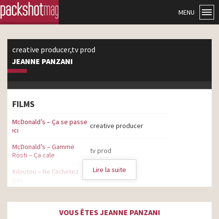
MENU
creative producer,tv prod
JEANNE PANZANI
FILMS
McDonald’s – Ça se passe
creative producer
ici
McDonald’s – Gamme
tv prod
Rösti – Ça cale
Lire la suite
Kiloutou – Ne l’achetez
tv prod
pas
Acadomia – Un bon pote
c’est bien, un bon prof
tv prod
VOUS ÊTES JEANNE PANZANI
c’est mieux