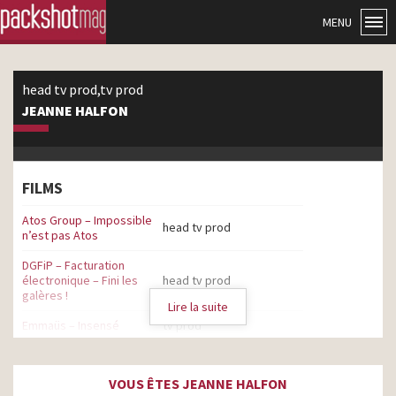
MENU
head tv prod,tv prod
JEANNE HALFON
FILMS
Atos Group – Impossible
head tv prod
n’est pas Atos
DGFiP – Facturation
électronique – Fini les
head tv prod
galères !
Lire la suite
Emmaüs – Insensé
tv prod
Parlons santé mentale –
tv prod
Ça peut tout changer
VOUS ÊTES JEANNE HALFON