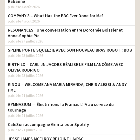
Rabanne
grandira plus tard- Kids
tv prod
publié le 4 août 2026
Voices
COMPANY 3 – What Has the BBC Ever Done for Me?
Paris Aéroport – Paris
publié le 4 août 2026
tv prod
vous aime
RESONANCES : Une conversation entre Dorothée Boissier et
Nexity – On a tout vu
tv prod
Anne-Sophie Pic
publié le 27 juillet 2026
Apprentis d’Auteuil – Les
tv prod
SPLINE PORTE SQUEEZIE AVEC SON NOUVEAU BRAS ROBOT : BOB
pétales de la colère
publié le 23 juillet 2026
Pixmania – Noël des
tv prod
BIRTH LX – CARLIJN JACOBS RÉALISE LE FILM LANCÔME AVEC
Pixmaniacs
OLIVIA RODRIGO
publié le 23 juillet 2026
Pixmania – Les Pixmaniacs
tv prod
KINOU – WELCOME ANA MARIA MIRANDA, CHRIS ALESSI & ANDY
PML
publié le 21 juillet 2026
GYMNASIUM — Électrifions la France. L’IA au service du
tournage
publié le 21 juillet 2026
CaleSon accompagne Grinta pour Spotify
publié le 21 juillet 2026
JESSE JAMES MCELROY REJOINT LA\PAC !