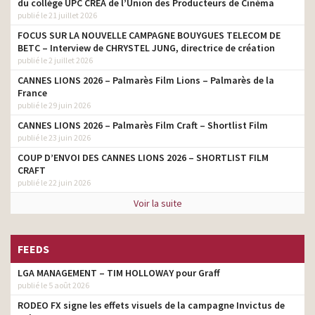
du collège UPC CRÉA de l’Union des Producteurs de Cinéma
Avançons collectif – Et
tv prod
publié le 21 juillet 2026
demain?
FOCUS SUR LA NOUVELLE CAMPAGNE BOUYGUES TELECOM DE
APF France handicap –
BETC – Interview de CHRYSTEL JUNG, directrice de création
tv prod
Maintenant vous savez
publié le 2 juillet 2026
CANNES LIONS 2026 – Palmarès Film Lions – Palmarès de la
Harmonie Mutuelle –
France
Avançons collectif –
tv prod
publié le 29 juin 2026
Nathalie
CANNES LIONS 2026 – Palmarès Film Craft – Shortlist Film
Delta dore – Smart is the
tv prod
publié le 23 juin 2026
new power
COUP D’ENVOI DES CANNES LIONS 2026 – SHORTLIST FILM
Envie de salle de bain –
CRAFT
Nos salles de bain vous
tv prod
publié le 22 juin 2026
inspirent
Voir la suite
Nuxe – Instinctive Beauty
tv prod
Haribo – Happy’Box – Kids
tv prod
FEEDS
Voices 2
LGA MANAGEMENT – TIM HOLLOWAY pour Graff
Haribo 2016 – À chacun
tv prod
son PIK
publié le 5 août 2026
RODEO FX signe les effets visuels de la campagne Invictus de
Haribo Tagada – On