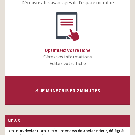
Découvrez les avantages de l’espace membre
Perle de Lait – C’est dur
producteur
de faire plus doux
Schmidt 2023 – Votre
producteur
Home Schmidt Home
Vittel+ Le petit+ pour
producteur
votre immunité
Optimisez votre fiche
Sidaction –
producteur
Gérez vos informations
Unforgettables
Éditez votre fiche
Orange Business Services
– Nous transformons la
producteur
data en ta-da !
»
Perrier Energize –
JE M‘INSCRIS EN 2 MINUTES
producteur
Follement énergisant
Honda e – Ceci n’est pas
producteur
un prototype
Perrier – Heat – De l’eau,
NEWS
producteur
de l’air, la vie
UPC PUB devient UPC CRÉA. Interview de Xavier Prieur, délégué
VYV- Tout ce qui nous fait