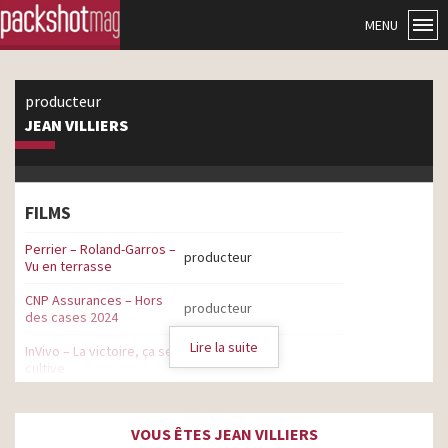
MENU
producteur
JEAN VILLIERS
FILMS
Perrier – Roland-Garros –
producteur
Vu en terrasse
CNP Assurances – Hors
producteur
des cases 2024
Lire la suite
InVivo – La victoire, ça se
producteur
cultive
Vittel – 100% de nos
bouteilles 100% en
producteur
VOUS ÊTES JEAN VILLIERS
matière recyclée