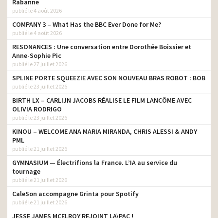
producteur
Rabanne
envoûtantes
publié le 4 août 2026
Valeo – Il faut du talent
COMPANY 3 – What Has the BBC Ever Done for Me?
pour rendre les voitures
producteur
publié le 4 août 2026
plus intelligentes
RESONANCES : Une conversation entre Dorothée Boissier et
Nescafé Dolce Gusto –
Anne-Sophie Pic
Réinventer les classiques
producteur
publié le 27 juillet 2026
– will.i. am
SPLINE PORTE SQUEEZIE AVEC SON NOUVEAU BRAS ROBOT : BOB
publié le 23 juillet 2026
Royal Enfield – Himalayan
producteur
BIRTH LX – CARLIJN JACOBS RÉALISE LE FILM LANCÔME AVEC
La Laitière – Glaces – Le
OLIVIA RODRIGO
défilé de créations
producteur
publié le 23 juillet 2026
gourmandes
KINOU – WELCOME ANA MARIA MIRANDA, CHRIS ALESSI & ANDY
Dim – Les Pockets de Dim
PML
producteur
par F.Beigbeder
publié le 21 juillet 2026
Playtex Ideal Beauty – Zoé
GYMNASIUM — Électrifions la France. L’IA au service du
producteur
Félix
tournage
publié le 21 juillet 2026
Dim – 3D Flex Stay & Fit
producteur
CaleSon accompagne Grinta pour Spotify
publié le 21 juillet 2026
Hermès – Terre d’Hermès
producteur
2016
JESSE JAMES MCELROY REJOINT LA\PAC !