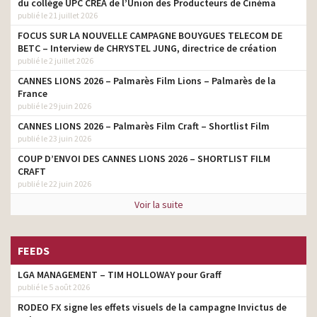
du collège UPC CRÉA de l’Union des Producteurs de Cinéma
producteur
mieux vivre
publié le 21 juillet 2026
CNP Assurances –
FOCUS SUR LA NOUVELLE CAMPAGNE BOUYGUES TELECOM DE
Assurons un monde plus
producteur
BETC – Interview de CHRYSTEL JUNG, directrice de création
ouvert – Hors des cases
publié le 2 juillet 2026
CANNES LIONS 2026 – Palmarès Film Lions – Palmarès de la
Uber Eats – Qu’est-ce qui
producteur
France
vous ferait plaisir ?
publié le 29 juin 2026
Puma – Cross the Line –
producteur
CANNES LIONS 2026 – Palmarès Film Craft – Shortlist Film
Eau de toilette
publié le 23 juin 2026
Perrier Fines Bulles – Le
COUP D’ENVOI DES CANNES LIONS 2026 – SHORTLIST FILM
producteur
Lionceau
CRAFT
publié le 22 juin 2026
McDonald’s – Le Grand
Veggie – Improbable mais
producteur
Voir la suite
vrai
LPG Endermologie – Fight
producteur
FEEDS
for Natural Beauty
LGA MANAGEMENT – TIM HOLLOWAY pour Graff
Dim – X-Temp Instinct de
producteur
liberté
publié le 5 août 2026
RODEO FX signe les effets visuels de la campagne Invictus de
Chaumes 2017 – Saveurs