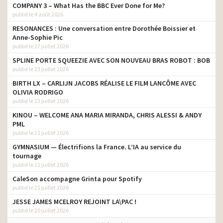
COMPANY 3 – What Has the BBC Ever Done for Me?
publié le 4 août 2026
RESONANCES : Une conversation entre Dorothée Boissier et
Anne-Sophie Pic
publié le 27 juillet 2026
SPLINE PORTE SQUEEZIE AVEC SON NOUVEAU BRAS ROBOT : BOB
publié le 23 juillet 2026
BIRTH LX – CARLIJN JACOBS RÉALISE LE FILM LANCÔME AVEC
OLIVIA RODRIGO
publié le 23 juillet 2026
KINOU – WELCOME ANA MARIA MIRANDA, CHRIS ALESSI & ANDY
PML
publié le 21 juillet 2026
GYMNASIUM — Électrifions la France. L’IA au service du
tournage
publié le 21 juillet 2026
CaleSon accompagne Grinta pour Spotify
publié le 21 juillet 2026
JESSE JAMES MCELROY REJOINT LA\PAC !
publié le 20 juillet 2026