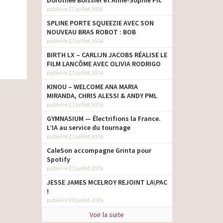
Dorothée Boissier et Anne-Sophie Pic
publié le 27 juillet 2026
SPLINE PORTE SQUEEZIE AVEC SON
NOUVEAU BRAS ROBOT : BOB
publié le 23 juillet 2026
BIRTH LX – CARLIJN JACOBS RÉALISE LE
FILM LANCÔME AVEC OLIVIA RODRIGO
publié le 23 juillet 2026
KINOU – WELCOME ANA MARIA
MIRANDA, CHRIS ALESSI & ANDY PML
publié le 21 juillet 2026
GYMNASIUM — Électrifions la France.
L’IA au service du tournage
publié le 21 juillet 2026
CaleSon accompagne Grinta pour
Spotify
publié le 21 juillet 2026
JESSE JAMES MCELROY REJOINT LA\PAC
!
publié le 20 juillet 2026
Voir la suite