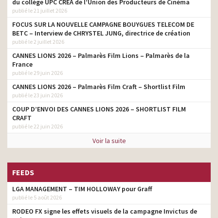
du collège UPC CRÉA de l’Union des Producteurs de Cinéma
Charal – Vivons fort – Les
publié le 21 juillet 2026
producteur son
djeun’s
FOCUS SUR LA NOUVELLE CAMPAGNE BOUYGUES TELECOM DE
Mon Défi Activia 21 jours –
post-production,
BETC – Interview de CHRYSTEL JUNG, directrice de création
Karine Ferri
producteur son
publié le 2 juillet 2026
CANNES LIONS 2026 – Palmarès Film Lions – Palmarès de la
Activia # Vivre en Phase
producteur son
France
Live in Sync
publié le 29 juin 2026
post-production,
Leerdammer – Le Parc
CANNES LIONS 2026 – Palmarès Film Craft – Shortlist Film
producteur son
publié le 23 juin 2026
Kiri – La vie ça se dévore
post-production,
COUP D’ENVOI DES CANNES LIONS 2026 – SHORTLIST FILM
comme un Kiri
producteur son
CRAFT
publié le 22 juin 2026
Filorga – Crème Time-Filler
producteur son
Voir la suite
FEEDS
LGA MANAGEMENT – TIM HOLLOWAY pour Graff
publié le 5 août 2026
RODEO FX signe les effets visuels de la campagne Invictus de