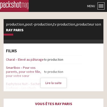
MENU
production,post-production,tv production,producteur son
RAY PARIS
FILMS
Charal – Elevé au pâturage
tv production
Smartbox – Pour vos
parents, pour votre fille,
tv production
pour votre sœur
Lire la suite
Euphytose Nuit – Sachets
producteur son
à infuser – Les rituels
Puget – Les Récoltes Bio
post-production
VOUS ÊTES RAY PARIS
Hydralin – Supportez