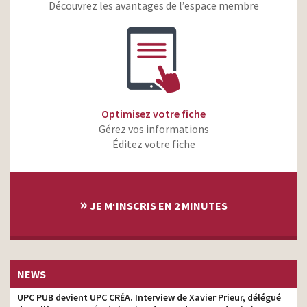
votre féminité en toute
tv production
Découvrez les avantages de l’espace membre
liberté
Puget – Les couleurs de la
post-production,
Méditerranée
producteur son
Banque Française
Mutualiste – Votre
tv production
quotidien, notre vocation
Optimisez votre fiche
Isio 4 – Tout part de 4
producteur son
Gérez vos informations
graines
Éditez votre fiche
Busbud – Bratislava –
production
Assis sur son steak
production, post-
Babybel – La Super Mi-
»
production, producteur
JE M‘INSCRIS EN 2 MINUTES
Temps
son
Activia – Nouvelles
recettes au goji et à l’aloe
production
vera
NEWS
Babybel – Le super héros
producteur son
des petites faims
UPC PUB devient UPC CRÉA. Interview de Xavier Prieur, délégué