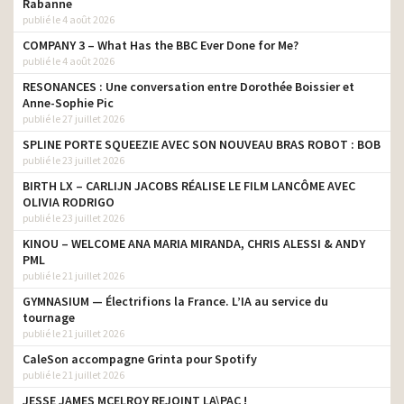
Rabanne
publié le 4 août 2026
COMPANY 3 – What Has the BBC Ever Done for Me?
publié le 4 août 2026
RESONANCES : Une conversation entre Dorothée Boissier et
Anne-Sophie Pic
publié le 27 juillet 2026
SPLINE PORTE SQUEEZIE AVEC SON NOUVEAU BRAS ROBOT : BOB
publié le 23 juillet 2026
BIRTH LX – CARLIJN JACOBS RÉALISE LE FILM LANCÔME AVEC
OLIVIA RODRIGO
publié le 23 juillet 2026
KINOU – WELCOME ANA MARIA MIRANDA, CHRIS ALESSI & ANDY
PML
publié le 21 juillet 2026
GYMNASIUM — Électrifions la France. L’IA au service du
tournage
publié le 21 juillet 2026
CaleSon accompagne Grinta pour Spotify
publié le 21 juillet 2026
JESSE JAMES MCELROY REJOINT LA\PAC !