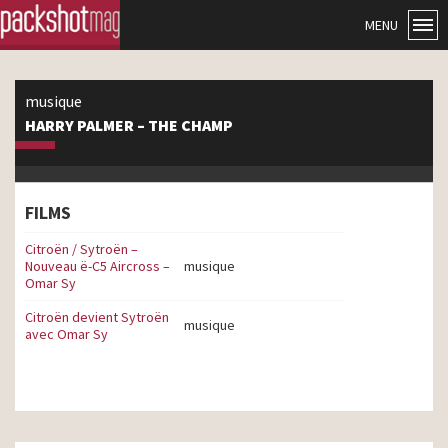
MENU
musique
HARRY PALMER – THE CHAMP
FILMS
Citroën / Sytroën –
Nouveau ë-C5 Aircross –
musique
Omar Sy
Citroën devient Sytroën
musique
avec Omar Sy