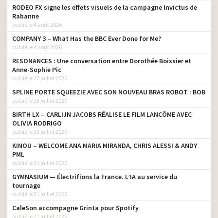
RODEO FX signe les effets visuels de la campagne Invictus de
Rabanne
publié le 4 août 2026
COMPANY 3 – What Has the BBC Ever Done for Me?
publié le 4 août 2026
RESONANCES : Une conversation entre Dorothée Boissier et
Anne-Sophie Pic
publié le 27 juillet 2026
SPLINE PORTE SQUEEZIE AVEC SON NOUVEAU BRAS ROBOT : BOB
publié le 23 juillet 2026
BIRTH LX – CARLIJN JACOBS RÉALISE LE FILM LANCÔME AVEC
OLIVIA RODRIGO
publié le 23 juillet 2026
KINOU – WELCOME ANA MARIA MIRANDA, CHRIS ALESSI & ANDY
PML
publié le 21 juillet 2026
GYMNASIUM — Électrifions la France. L’IA au service du
tournage
publié le 21 juillet 2026
CaleSon accompagne Grinta pour Spotify
publié le 21 juillet 2026