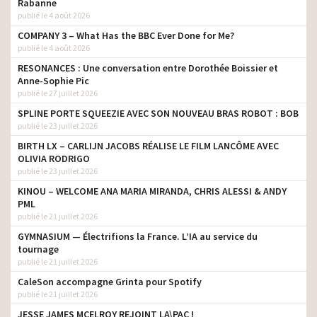
Rabanne
publié le 4 août 2026
COMPANY 3 – What Has the BBC Ever Done for Me?
publié le 4 août 2026
RESONANCES : Une conversation entre Dorothée Boissier et
Anne-Sophie Pic
publié le 27 juillet 2026
SPLINE PORTE SQUEEZIE AVEC SON NOUVEAU BRAS ROBOT : BOB
publié le 23 juillet 2026
BIRTH LX – CARLIJN JACOBS RÉALISE LE FILM LANCÔME AVEC
OLIVIA RODRIGO
publié le 23 juillet 2026
KINOU – WELCOME ANA MARIA MIRANDA, CHRIS ALESSI & ANDY
PML
publié le 21 juillet 2026
GYMNASIUM — Électrifions la France. L’IA au service du
tournage
publié le 21 juillet 2026
CaleSon accompagne Grinta pour Spotify
publié le 21 juillet 2026
JESSE JAMES MCELROY REJOINT LA\PAC !