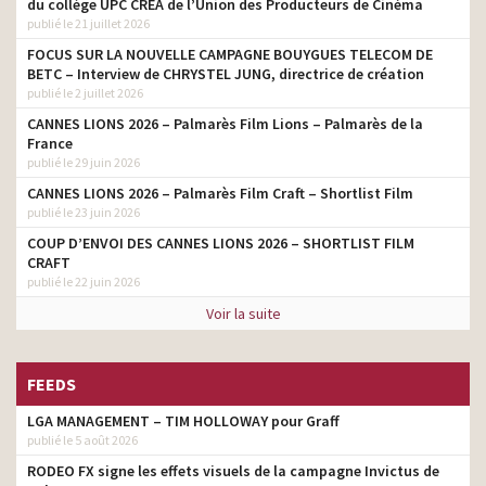
du collège UPC CRÉA de l’Union des Producteurs de Cinéma
monteur
l’on partage ensemble –
publié le 21 juillet 2026
2020
FOCUS SUR LA NOUVELLE CAMPAGNE BOUYGUES TELECOM DE
Donner sa moelle
BETC – Interview de CHRYSTEL JUNG, directrice de création
osseuse, ce n’est pas si
publié le 2 juillet 2026
monteur
dur. Et ça peut sauver une
CANNES LIONS 2026 – Palmarès Film Lions – Palmarès de la
vie!
France
publié le 29 juin 2026
Ixina – En 20 ans le monde
monteur
a changé, la cuisine aussi
CANNES LIONS 2026 – Palmarès Film Craft – Shortlist Film
publié le 23 juin 2026
Secours populaire
français – Tous sur notre
monteur
COUP D’ENVOI DES CANNES LIONS 2026 – SHORTLIST FILM
téléphone
CRAFT
publié le 22 juin 2026
Voir la suite
FEEDS
LGA MANAGEMENT – TIM HOLLOWAY pour Graff
publié le 5 août 2026
RODEO FX signe les effets visuels de la campagne Invictus de