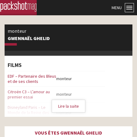
MENU
monteur
GWENNAËL GHELID
FILMS
EDF – Partenaire des Bleus
monteur
et de ses clients
Citroën C3 – L’amour au
monteur
premier essai
Lire la suite
Disneyland Paris – Le
Monde de la Reine des
monteur
Neiges
Orange – Qu’importe ce
VOUS ÊTES GWENNAËL GHELID
que vous réserve Noël –
monteur