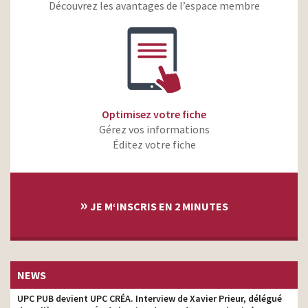
Orange est là
Découvrez les avantages de l’espace membre
Orange – SaferPhone – Un
monteur
smartphone pour Noël
Zalando – Automne Hiver
2024 – Comment
monteur
m’habiller ?
Dior J’adore – Rihanna
monteur
Optimisez votre fiche
Gérez vos informations
Orange – iPhone 15 Pro
Max – Voyez la vie en
Éditez votre fiche
monteur
grand
Victimes et Citoyens – Les
monteur
mots qui blessent
»
JE M‘INSCRIS EN 2 MINUTES
Ma French Bank – La
French à fond – Le
monteur
Compte Idéal
Keep Cool – La salle de
monteur
sport qui fait du bien
NEWS
DisonsDemain – Le plus
UPC PUB devient UPC CRÉA. Interview de Xavier Prieur, délégué
important c’est ce que