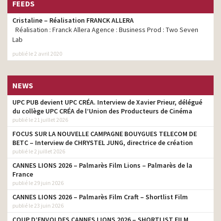
réalisateur
FEEDS
projets
Cristaline – Réalisation FRANCK ALLERA
Or en Cash, c’est cash –
réalisateur
Réalisation : Franck Allera Agence : Business Prod : Two Seven
2025
Lab
AD – C’est sûr – 40 ans
réalisateur
publié le 2 avril 2020
Vitascorbol – Retrouvez
réalisateur
votre énergie d’enfant
NEWS
Or en Cash – Quand on
parle d’or, on ne peut pas
réalisateur
UPC PUB devient UPC CRÉA. Interview de Xavier Prieur, délégué
s’empêcher d’être cash
du collège UPC CRÉA de l’Union des Producteurs de Cinéma
publié le 21 juillet 2026
Sader Fixer Sans Percer –
réalisateur
L’invention
FOCUS SUR LA NOUVELLE CAMPAGNE BOUYGUES TELECOM DE
BETC – Interview de CHRYSTEL JUNG, directrice de création
Cristaline – À la claire
réalisateur
publié le 2 juillet 2026
fontaine – Format 8L
CANNES LIONS 2026 – Palmarès Film Lions – Palmarès de la
Garbit – Destination Asie –
France
réalisateur
Bon, comme là-bas
publié le 29 juin 2026
CANNES LIONS 2026 – Palmarès Film Craft – Shortlist Film
WW- Plats cuisinés – Pour
réalisateur
fondre de plaisir
publié le 23 juin 2026
COUP D’ENVOI DES CANNES LIONS 2026 – SHORTLIST FILM