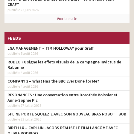
M6 – Bande-annonce Top
réalisateur
CRAFT
Chef 2023
publié le 22 juin 2026
Reezocar – J’ai raison car
Voir la suite
réalisateur
j’ai Reezocar
Getaround – Louez une
voiture avec votre
réalisateur
FEEDS
smartphone
LGA MANAGEMENT – TIM HOLLOWAY pour Graff
WW – PersoPoints – Oui à
publié le 5 août 2026
réalisateur
la vie
RODEO FX signe les effets visuels de la campagne Invictus de
Vinted – Tu le veux ?
Rabanne
réalisateur
Achète-le sur Vinted
publié le 4 août 2026
COMPANY 3 – What Has the BBC Ever Done for Me?
Cristaline gazéifiée –
réalisateur
publié le 4 août 2026
Inséparable
RESONANCES : Une conversation entre Dorothée Boissier et
Jardin BIO étic – C’est un
Anne-Sophie Pic
réalisateur
jardin extraordinaire
publié le 27 juillet 2026
Loxam – Louez Pro Louez
SPLINE PORTE SQUEEZIE AVEC SON NOUVEAU BRAS ROBOT : BOB
réalisateur
Loxam
publié le 23 juillet 2026
BIRTH LX – CARLIJN JACOBS RÉALISE LE FILM LANCÔME AVEC
Le Gaulois – C’est bon
réalisateur
OLIVIA RODRIGO
d’être gaulois