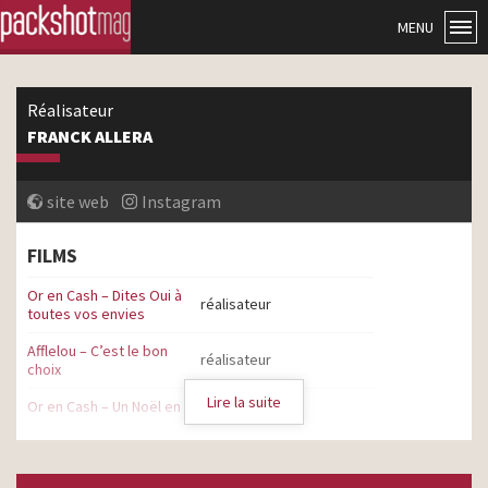
MENU
Réalisateur
FRANCK ALLERA
site web
Instagram
FILMS
Or en Cash – Dites Oui à
réalisateur
toutes vos envies
Afflelou – C’est le bon
réalisateur
choix
Lire la suite
Or en Cash – Un Noël en Or
réalisateur
Or en Cash – Les enchères
réalisateur
Or en Cash – On visite des