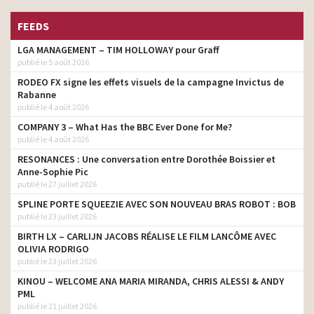
Partagez vos plus belles
monteur
histoires de Noël
FEEDS
Nouveau SUV Citroën C3
LGA MANAGEMENT – TIM HOLLOWAY pour Graff
AirCross
monteur
publié le 5 août 2026
#PlusDePossibiltés
RODEO FX signe les effets visuels de la campagne Invictus de
Meilleurtaux.com – Alors
Rabanne
réalisateur
c’est qui le meilleur ?
publié le 4 août 2026
COMPANY 3 – What Has the BBC Ever Done for Me?
Nouveaux Brownies
publié le 4 août 2026
Granola – Intensément
monteur
Extra
RESONANCES : Une conversation entre Dorothée Boissier et
Anne-Sophie Pic
Action Contre La Faim #
monteur
publié le 27 juillet 2026
ActionContre
SPLINE PORTE SQUEEZIE AVEC SON NOUVEAU BRAS ROBOT : BOB
Keep Cool – Fini les
publié le 23 juillet 2026
réalisateur
prétextes bidon
BIRTH LX – CARLIJN JACOBS RÉALISE LE FILM LANCÔME AVEC
OLIVIA RODRIGO
Cofidis – Les préjugés –
réalisateur
Londres
publié le 23 juillet 2026
KINOU – WELCOME ANA MARIA MIRANDA, CHRIS ALESSI & ANDY
Amplifon
réalisateur
PML
publié le 21 juillet 2026