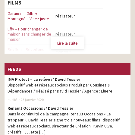
FILMS
Garance – Gilbert
réalisateur
Montagné – Visez juste
Effy – Pour changer de
maison sans changer de
réalisateur
maison
Lire la suite
Révillon – Réveillons
monteur
l’esprit de Noël
Brevo est le nouveau
monteur
FEEDS
bravo
IMA Protect – La relève // David Tessier
Naturalia – C’est bon de
monteur
Dispositif web et réseaux sociaux Produit par Cousines &
manger sain
Dépendances / Réalisé par David Tessier / Agence : Eluère
Contre l’inaction
publié le 23 janvier 2020
climatique – Pendant
qu’on ne s’occupe pas du
réalisateur
Renault Occasions // David Tessier
climat, le climat s’occupe
Dans la continuité de la campagne Renault Occasions « Le
de nous
trappeur », David Tessier signe trois nouveaux films, dispositif
web et réseaux sociaux. Directeur de Création : Kevin Ulve,
Vivre Vert – C’est si bon
monteur
de se mettre au vert
créatifs : Juliette […]