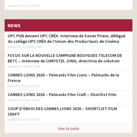
publié le 27 juin 2019
California Almonds –
Mettez la fatigue à
monteur
l’amande
NEWS
Effy – Effydemment – Le
monteur
bain – Le dîner
UPC PUB devient UPC CRÉA. Interview de Xavier Prieur, délégué
du collège UPC CRÉA de l’Union des Producteurs de Cinéma
Perrier – Heat – De l’eau,
monteur
publié le 21 juillet 2026
de l’air, la vie
FOCUS SUR LA NOUVELLE CAMPAGNE BOUYGUES TELECOM DE
Quintésens – Réduisez
BETC – Interview de CHRYSTEL JUNG, directrice de création
réalisateur
vos impôts
publié le 2 juillet 2026
XL Airways – J’peux pas,
CANNES LIONS 2026 – Palmarès Film Lions – Palmarès de la
réalisateur
j’ai
France
publié le 29 juin 2026
Farming Simulator 19 –
monteur
CANNES LIONS 2026 – Palmarès Film Craft – Shortlist Film
Farming is back in town
publié le 23 juin 2026
Betclic – No Bet no Game
monteur
COUP D’ENVOI DES CANNES LIONS 2026 – SHORTLIST FILM
CRAFT
E Leclerc Chez Moi – La
publié le 22 juin 2026
livraison à domicile à Paris
monteur
à prix Leclerc
Voir la suite
Bouygues Telecom –