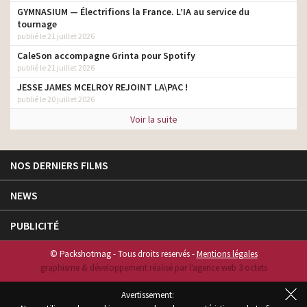
GYMNASIUM — Électrifions la France. L’IA au service du
tournage
publié le 21 juillet 2026
CaleSon accompagne Grinta pour Spotify
publié le 21 juillet 2026
JESSE JAMES MCELROY REJOINT LA\PAC !
publié le 20 juillet 2026
Voir la suite
NOS DERNIERS FILMS
NEWS
PUBLICITÉ
© Packshotmag - Tous droits reservés -
Mentions légales
graphisme & développement réalisé par l‘agence web 3 octets
Avertissement: