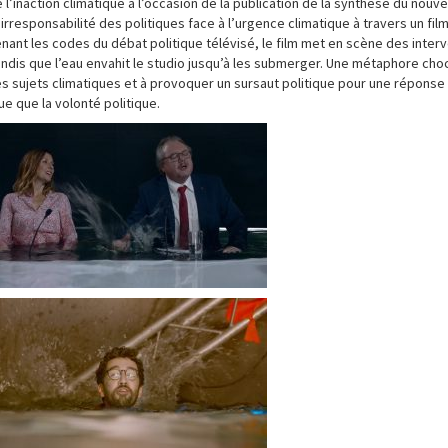
’inaction climatique à l’occasion de la publication de la synthèse du nouv
irresponsabilité des politiques face à l’urgence climatique à travers un fil
enant les codes du débat politique télévisé, le film met en scène des inter
tandis que l’eau envahit le studio jusqu’à les submerger. Une métaphore choc
es sujets climatiques et à provoquer un sursaut politique pour une réponse 
ue que la volonté politique.