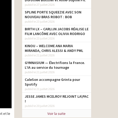
Dorothée Boissier et Anne-Sophie Pic
publié le 27 juillet 2026
SPLINE PORTE SQUEEZIE AVEC SON
NOUVEAU BRAS ROBOT : BOB
publié le 23 juillet 2026
BIRTH LX – CARLIJN JACOBS RÉALISE LE
FILM LANCÔME AVEC OLIVIA RODRIGO
publié le 23 juillet 2026
KINOU – WELCOME ANA MARIA
MIRANDA, CHRIS ALESSI & ANDY PML
publié le 21 juillet 2026
GYMNASIUM — Électrifions la France.
L’IA au service du tournage
publié le 21 juillet 2026
CaleSon accompagne Grinta pour
Spotify
publié le 21 juillet 2026
JESSE JAMES MCELROY REJOINT LA\PAC
!
publié le 20 juillet 2026
Voir la suite
t et le