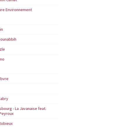
ure Environnement
in
Mounabbih
zle
ino
ebvre
Cabry
bourg - La Javanaise feat.
Peyroux
Robieux