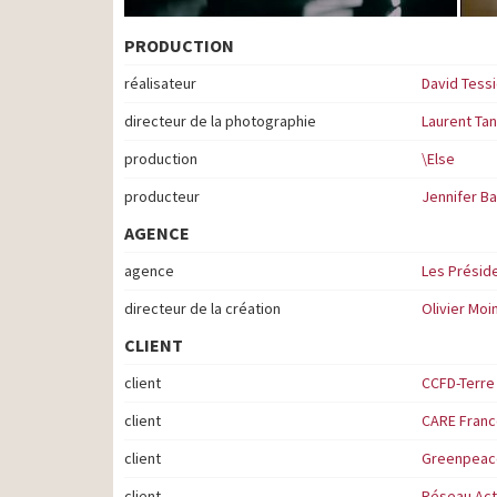
PRODUCTION
réalisateur
David Tessi
directeur de la photographie
Laurent Ta
production
\Else
producteur
Jennifer B
AGENCE
agence
Les Présid
directeur de la création
Olivier Moi
CLIENT
client
CCFD-Terre 
client
CARE Fran
client
Greenpeac
client
Réseau Act