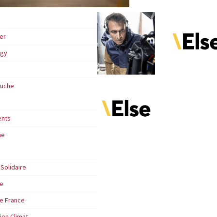
er
ngy
auche
ents
ne
Solidaire
ce
e France
ion Climat