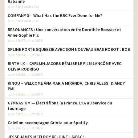
Rabanne
publié le 4 août 2026
COMPANY 3 – What Has the BBC Ever Done for Me?
publié le 4 août 2026
RESONANCES : Une conversation entre Dorothée Boissier et
Anne-Sophie Pic
publié le 27 juillet 2026
SPLINE PORTE SQUEEZIE AVEC SON NOUVEAU BRAS ROBOT : BOB
publié le 23 juillet 2026
BIRTH LX – CARLIJN JACOBS RÉALISE LE FILM LANCÔME AVEC
OLIVIA RODRIGO
publié le 23 juillet 2026
KINOU – WELCOME ANA MARIA MIRANDA, CHRIS ALESSI & ANDY
PML
publié le 21 juillet 2026
GYMNASIUM — Électrifions la France. L’IA au service du
tournage
publié le 21 juillet 2026
CaleSon accompagne Grinta pour Spotify
publié le 21 juillet 2026
JESSE JAMES MCELROY REJOINT LA\PAC !