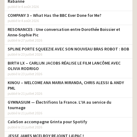
Rabanne
publié le 4 août 2026
Loxam – Louez Pro Louez
styliste
Loxam
COMPANY 3 – What Has the BBC Ever Done for Me?
publié le 4 août 2026
Orpi – Le mandat by Orpi –
styliste
La vente – L’estimation
RESONANCES : Une conversation entre Dorothée Boissier et
Anne-Sophie Pic
Assurance Maladie – Les
publié le 27 juillet 2026
styliste
gestes barrières
SPLINE PORTE SQUEEZIE AVEC SON NOUVEAU BRAS ROBOT : BOB
publié le 23 juillet 2026
Assurance Maladie –
Vaccination anti grippe
styliste
BIRTH LX – CARLIJN JACOBS RÉALISE LE FILM LANCÔME AVEC
2019
OLIVIA RODRIGO
publié le 23 juillet 2026
Les Magasins U –
Commerçants Autrement
styliste
KINOU – WELCOME ANA MARIA MIRANDA, CHRIS ALESSI & ANDY
– 2019
PML
publié le 21 juillet 2026
Sergent Major – Des
styliste
histoires plein la tête
GYMNASIUM — Électrifions la France. L’IA au service du
tournage
Transition écologique et
publié le 21 juillet 2026
solidaire – Ensemble,
styliste
CaleSon accompagne Grinta pour Spotify
continuons de recycler
publié le 21 juillet 2026
Atlantic – La sérénité
styliste
JESSE JAMES MCELROY REJOINT LA\PAC !