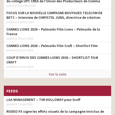
du collège UPC CRÉA de l’Union des Producteurs de Cinéma
styliste
d’aimer le chocolat
publié le 21 juillet 2026
Burger King – Partenaire
FOCUS SUR LA NOUVELLE CAMPAGNE BOUYGUES TELECOM DE
styliste
non officiel de la VAR
BETC – Interview de CHRYSTEL JUNG, directrice de création
publié le 2 juillet 2026
Assurance Maladie –
CANNES LIONS 2026 – Palmarès Film Lions – Palmarès de la
Gardons le réflexe des
styliste
France
gestes barrières
publié le 29 juin 2026
L’Assurance Maladie –
CANNES LIONS 2026 – Palmarès Film Craft – Shortlist Film
Vaccination anti-grippale
styliste
publié le 23 juin 2026
2021
COUP D’ENVOI DES CANNES LIONS 2026 – SHORTLIST FILM
Mapa – Prend soin de
CRAFT
vous et de vos mains au
styliste
publié le 22 juin 2026
quotidien
Voir la suite
Lustucru – Gnocchi à
poêler – Le préféré des
styliste
familles
FEEDS
Sodebo – Se nourrir de
styliste
LGA MANAGEMENT – TIM HOLLOWAY pour Graff
bonheur
publié le 5 août 2026
Ricoré – Le goût de la
styliste
RODEO FX signe les effets visuels de la campagne Invictus de
bonne humeur