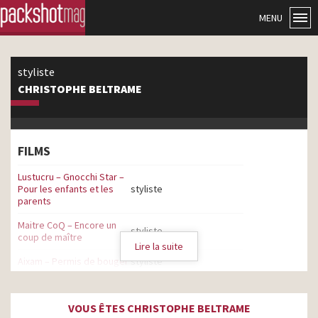
MENU
styliste
CHRISTOPHE BELTRAME
FILMS
Lustucru – Gnocchi Star –
Pour les enfants et les
styliste
parents
Maitre CoQ – Encore un
styliste
coup de maître
Lire la suite
Aixam – Permis de bouger
styliste
Lustucru Gnocchi à poêler
styliste
– Pierre Chomet
VOUS ÊTES CHRISTOPHE BELTRAME