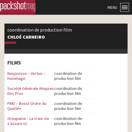
MENU
coordination de production film
CHLOÉ CARNEIRO
FILMS
Nespresso – Vertuo –
coordination de
Hommage
production film
Société Générale #Aupres
coordination de
Des Pros
production film
PMU – Boost Ordre du
coordination de
Quinté+
production film
Groupama – La vraie vie
coordination de
s’assure ici
production film