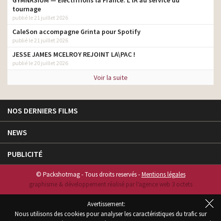
GYMNASIUM — Électrifions la France. L’IA au service du
tournage
publié le 21 juillet 2026
CaleSon accompagne Grinta pour Spotify
publié le 21 juillet 2026
JESSE JAMES MCELROY REJOINT LA\PAC !
publié le 20 juillet 2026
Voir la suite
NOS DERNIERS FILMS
NEWS
PUBLICITÉ
© Packshotmag - Tous droits reservés -
Mentions légales
graphisme & développement réalisé par l‘agence web 3 octets
Avertissement:
Nous utilisons des cookies pour analyser les caractéristiques du trafic sur