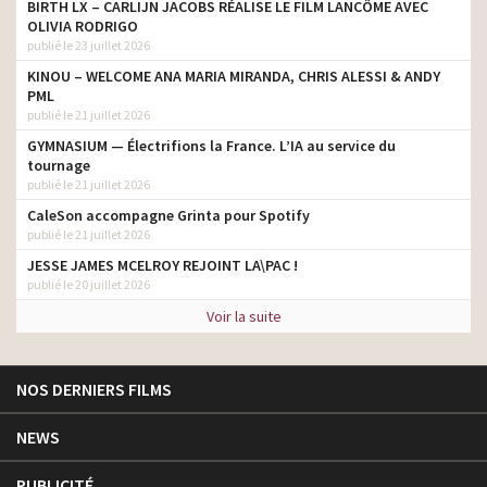
BIRTH LX – CARLIJN JACOBS RÉALISE LE FILM LANCÔME AVEC
OLIVIA RODRIGO
publié le 23 juillet 2026
KINOU – WELCOME ANA MARIA MIRANDA, CHRIS ALESSI & ANDY
PML
publié le 21 juillet 2026
GYMNASIUM — Électrifions la France. L’IA au service du
tournage
publié le 21 juillet 2026
CaleSon accompagne Grinta pour Spotify
publié le 21 juillet 2026
JESSE JAMES MCELROY REJOINT LA\PAC !
publié le 20 juillet 2026
Voir la suite
NOS DERNIERS FILMS
NEWS
PUBLICITÉ