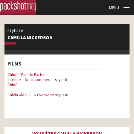
MENU
styliste
CAMILLA NICKERSON
FILMS
Chloé L’Eau de Parfum
Intense – Nous sommes
styliste
Chloé
Calvin Klein – CK Everyone
styliste
VOUS ÊTES CAMILLA NICKERSON