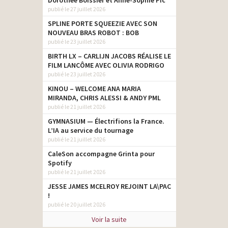
Dorothée Boissier et Anne-Sophie Pic
publié le 27 juillet 2026
SPLINE PORTE SQUEEZIE AVEC SON
NOUVEAU BRAS ROBOT : BOB
publié le 23 juillet 2026
BIRTH LX – CARLIJN JACOBS RÉALISE LE
FILM LANCÔME AVEC OLIVIA RODRIGO
publié le 23 juillet 2026
KINOU – WELCOME ANA MARIA
MIRANDA, CHRIS ALESSI & ANDY PML
publié le 21 juillet 2026
GYMNASIUM — Électrifions la France.
L’IA au service du tournage
publié le 21 juillet 2026
CaleSon accompagne Grinta pour
Spotify
publié le 21 juillet 2026
JESSE JAMES MCELROY REJOINT LA\PAC
!
publié le 20 juillet 2026
Voir la suite