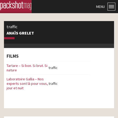
MENU
traffic
ANAÏS GRELET
FILMS
Tartare – Si bon. Si brut. Si
traffic
nature
Laboratoire Gallia – Nos
experts sont là pour vous,
traffic
jour et nuit