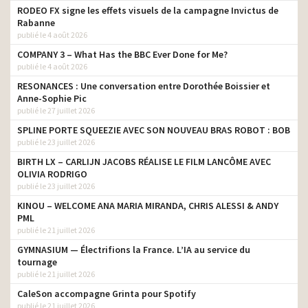
RODEO FX signe les effets visuels de la campagne Invictus de
Rabanne
publié le 4 août 2026
COMPANY 3 – What Has the BBC Ever Done for Me?
publié le 4 août 2026
RESONANCES : Une conversation entre Dorothée Boissier et
Anne-Sophie Pic
publié le 27 juillet 2026
SPLINE PORTE SQUEEZIE AVEC SON NOUVEAU BRAS ROBOT : BOB
publié le 23 juillet 2026
BIRTH LX – CARLIJN JACOBS RÉALISE LE FILM LANCÔME AVEC
OLIVIA RODRIGO
publié le 23 juillet 2026
KINOU – WELCOME ANA MARIA MIRANDA, CHRIS ALESSI & ANDY
PML
publié le 21 juillet 2026
GYMNASIUM — Électrifions la France. L’IA au service du
tournage
publié le 21 juillet 2026
CaleSon accompagne Grinta pour Spotify
publié le 21 juillet 2026