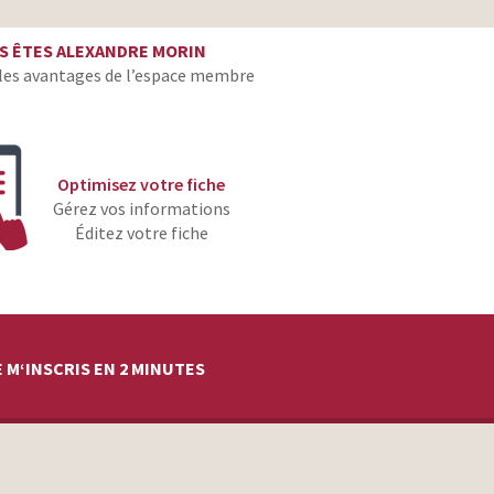
tv prod
S ÊTES ALEXANDRE MORIN
les avantages de l’espace membre
tv prod
tv prod
Optimisez votre fiche
Gérez vos informations
Éditez votre fiche
 M‘INSCRIS EN 2 MINUTES