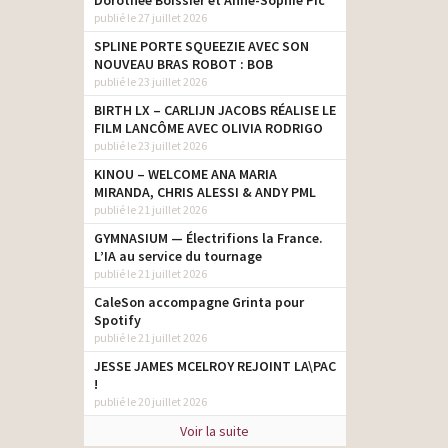
Dorothée Boissier et Anne-Sophie Pic
publié le 27 juillet 2026
SPLINE PORTE SQUEEZIE AVEC SON
NOUVEAU BRAS ROBOT : BOB
publié le 23 juillet 2026
BIRTH LX – CARLIJN JACOBS RÉALISE LE
FILM LANCÔME AVEC OLIVIA RODRIGO
publié le 23 juillet 2026
KINOU – WELCOME ANA MARIA
MIRANDA, CHRIS ALESSI & ANDY PML
publié le 21 juillet 2026
GYMNASIUM — Électrifions la France.
L’IA au service du tournage
publié le 21 juillet 2026
CaleSon accompagne Grinta pour
Spotify
publié le 21 juillet 2026
JESSE JAMES MCELROY REJOINT LA\PAC
!
publié le 20 juillet 2026
Voir la suite