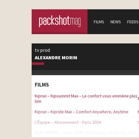
FILMS
NEWS
FEEDS
tv prod
ALEXANDRE MORIN
FILMS
Kiprun – Kipsummit Max – Le confort vous emmène plus
loin
Kiprun – Kipride Max – Comfort Anywhere, Anytime
L’Équipe – Abonnement – Paris 2024
BeIN SPORTS – Vivez 100% de la Coupe du Monde de la
FIFA Qatar 2022