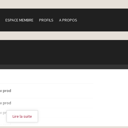
ESPACE MEMBRE
PROFILS
A PROPOS
tv prod
tv prod
tv prod
Lire la suite
tv prod