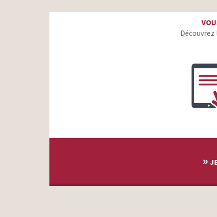
Crédit Agricole – Les Bleues – Tous ensemble, on les
VOU
rend plus fortes
Découvrez 
Pitch – On est tous des grands enfants
Laforêt – Passez par Laforêt – La belle aventure – 2020
»
JE