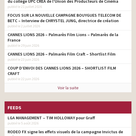
du collège UPC CRÉA de l’Union des Producteurs de Cinéma
agence
C3 Picasso
publié le 21 juillet 2026
Crédit Mutuel – Les
FOCUS SUR LA NOUVELLE CAMPAGNE BOUYGUES TELECOM DE
clients-sociétaires, ça
agence
BETC – Interview de CHRYSTEL JUNG, directrice de création
change tout !
publié le 2 juillet 2026
CANNES LIONS 2026 – Palmarès Film Lions – Palmarès de la
Krys – « Les Apartés »
agence
France
publié le 29 juin 2026
Citroen – DS3 – Slap
agence
CANNES LIONS 2026 – Palmarès Film Craft – Shortlist Film
Citroen – C4 Monster
agence
publié le 23 juin 2026
Citroen – TechnoDays
agence
COUP D’ENVOI DES CANNES LIONS 2026 – SHORTLIST FILM
CRAFT
Citroën – Equipe de
publié le 22 juin 2026
agence
France
Voir la suite
Citroen – C4 Aircross
agence
Citroen – DS4 Just Mat –
agence
FEEDS
Les Crétois
LGA MANAGEMENT – TIM HOLLOWAY pour Graff
Citroen – DS4 Just Mat –
agence
Système Pythagoricien
publié le 5 août 2026
RODEO FX signe les effets visuels de la campagne Invictus de
Citroën – La chaise
agence