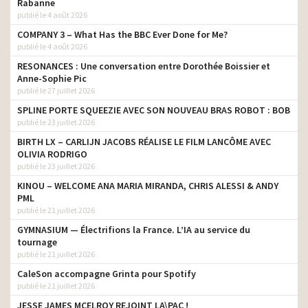
Rabanne
publié le 4 août 2026
Orpi – Tanguy
agence
COMPANY 3 – What Has the BBC Ever Done for Me?
Crédit Mutuel – Les
publié le 4 août 2026
agence
décisions
RESONANCES : Une conversation entre Dorothée Boissier et
Citroën – DS3 loves Hitch-
Anne-Sophie Pic
agence
pop
publié le 27 juillet 2026
SPLINE PORTE SQUEEZIE AVEC SON NOUVEAU BRAS ROBOT : BOB
Acadomia – Le Bébé
agence
publié le 23 juillet 2026
Thiriet – Trilogie de la mer
agence
BIRTH LX – CARLIJN JACOBS RÉALISE LE FILM LANCÔME AVEC
OLIVIA RODRIGO
Citroën – DS5
agence
publié le 23 juillet 2026
« l’Orchestre »
KINOU – WELCOME ANA MARIA MIRANDA, CHRIS ALESSI & ANDY
Krys – Le Casting – Avant
PML
agence
IL était Alain Delon
publié le 21 juillet 2026
Citroën C4 – Shark
agence
GYMNASIUM — Électrifions la France. L’IA au service du
tournage
Citroën C5 – Suspension
publié le 21 juillet 2026
agence
Hydractive III
CaleSon accompagne Grinta pour Spotify
publié le 21 juillet 2026
Darty – Voie Lactée
agence
JESSE JAMES MCELROY REJOINT LA\PAC !