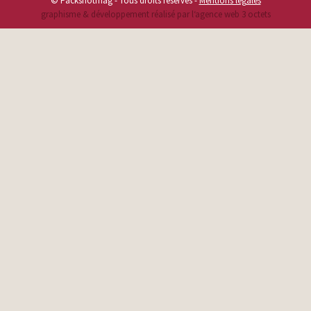
© Packshotmag - Tous droits reservés -
Mentions légales
graphisme & développement réalisé par l‘agence web 3 octets