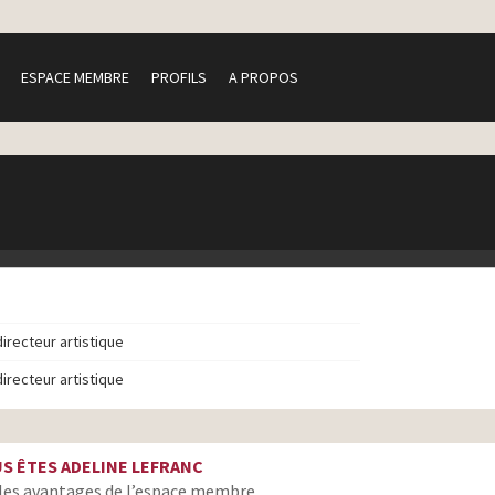
ESPACE MEMBRE
PROFILS
A PROPOS
directeur artistique
directeur artistique
S ÊTES ADELINE LEFRANC
les avantages de l’espace membre