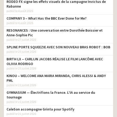
RODEO FX signe les effets visuels de la campagne Invictus de
Rabanne
publié le 4 août 2026
COMPANY 3 – What Has the BBC Ever Done for Me?
publié le 4 août 2026
RESONANCES : Une conversation entre Dorothée Boissier et
Anne-Sophie Pic
publié le 27 juillet 2026
SPLINE PORTE SQUEEZIE AVEC SON NOUVEAU BRAS ROBOT : BOB
publié le 23 juillet 2026
BIRTH LX – CARLIJN JACOBS RÉALISE LE FILM LANCÔME AVEC
OLIVIA RODRIGO
publié le 23 juillet 2026
KINOU – WELCOME ANA MARIA MIRANDA, CHRIS ALESSI & ANDY
PML
publié le 21 juillet 2026
GYMNASIUM — Électrifions la France. L’IA au service du
tournage
publié le 21 juillet 2026
CaleSon accompagne Grinta pour Spotify
publié le 21 juillet 2026