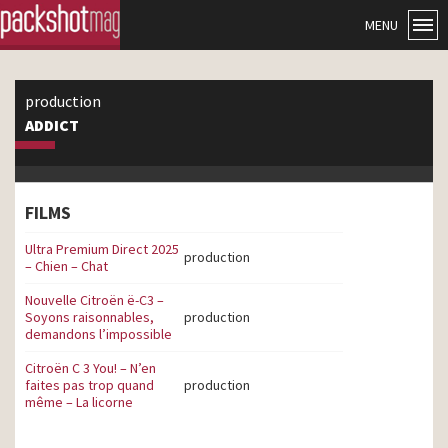
MENU
production
ADDICT
FILMS
Ultra Premium Direct 2025
production
– Chien – Chat
Nouvelle Citroën ë-C3 –
Soyons raisonnables,
production
demandons l’impossible
Citroën C 3 You! – N’en
faites pas trop quand
production
même – La licorne