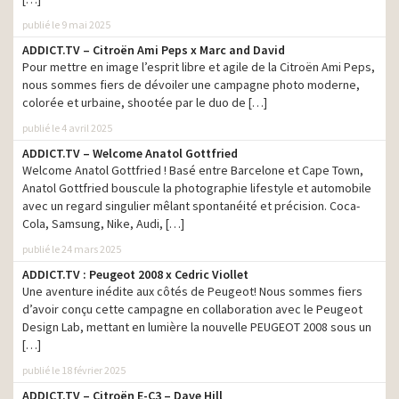
publié le 9 mai 2025
ADDICT.TV – Citroën Ami Peps x Marc and David
Pour mettre en image l’esprit libre et agile de la Citroën Ami Peps,
nous sommes fiers de dévoiler une campagne photo moderne,
colorée et urbaine, shootée par le duo de […]
publié le 4 avril 2025
ADDICT.TV – Welcome Anatol Gottfried
Welcome Anatol Gottfried ! Basé entre Barcelone et Cape Town,
Anatol Gottfried bouscule la photographie lifestyle et automobile
avec un regard singulier mêlant spontanéité et précision. Coca-
Cola, Samsung, Nike, Audi, […]
publié le 24 mars 2025
ADDICT.TV : Peugeot 2008 x Cedric Viollet
Une aventure inédite aux côtés de Peugeot! Nous sommes fiers
d’avoir conçu cette campagne en collaboration avec le Peugeot
Design Lab, mettant en lumière la nouvelle PEUGEOT 2008 sous un
[…]
publié le 18 février 2025
ADDICT.TV – Citroën E-C3 – Dave Hill