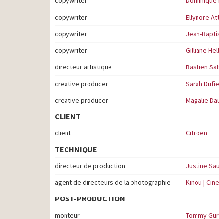
copywriter
Dominique
copywriter
Ellynore Att
copywriter
Jean-Bapti
copywriter
Gilliane Hel
directeur artistique
Bastien Sa
creative producer
Sarah Dufie
creative producer
Magalie Da
CLIENT
client
Citroën
TECHNIQUE
directeur de production
Justine Sa
agent de directeurs de la photographie
Kinou | Ci
POST-PRODUCTION
monteur
Tommy Gur