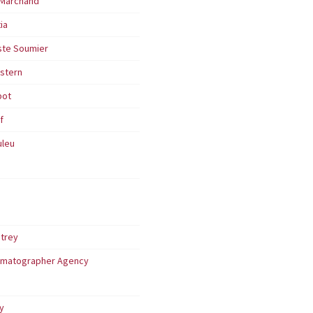
 Marchand
ia
ste Soumier
lstern
bot
f
uleu
utrey
nematographer Agency
y