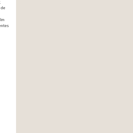
g
 de
ilm
entes