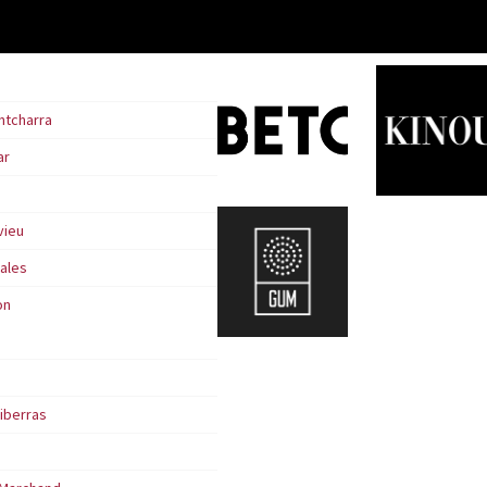
ntcharra
ar
vieu
ales
on
iberras