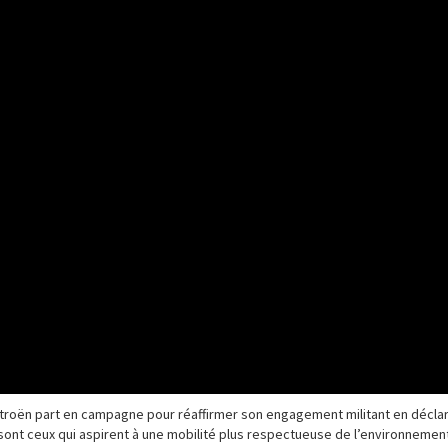
 Citroën part en campagne pour réaffirmer son engagement militant en déclar
x sont ceux qui aspirent à une mobilité plus respectueuse de l’environnemen