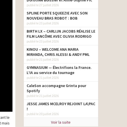
Dorothée Boissier et Anne-Sophie Pic
publié le 27 juillet 2026
SPLINE PORTE SQUEEZIE AVEC SON
NOUVEAU BRAS ROBOT : BOB
publié le 23 juillet 2026
BIRTH LX – CARLIJN JACOBS RÉALISE LE
FILM LANCÔME AVEC OLIVIA RODRIGO
publié le 23 juillet 2026
KINOU – WELCOME ANA MARIA
MIRANDA, CHRIS ALESSI & ANDY PML
publié le 21 juillet 2026
GYMNASIUM — Électrifions la France.
L’IA au service du tournage
publié le 21 juillet 2026
CaleSon accompagne Grinta pour
Spotify
publié le 21 juillet 2026
JESSE JAMES MCELROY REJOINT LA\PAC
!
publié le 20 juillet 2026
ant le
Voir la suite
t mais