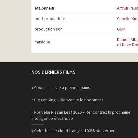
étalonneur
Arthur Paux
post-producteur
Canelle Kie
production son
GUM
Damon Alba
musique
et Dave Row
NOS DERNIERS FILMS
» Cabaia – La vie à pleines mains
» Burger King – Bienvenue les boomers
» Nouvelle Nissan Leaf 2026 – Rencontrez la prochaine
intelligence électrique
» Celeste – Le cloud français 100% souverain