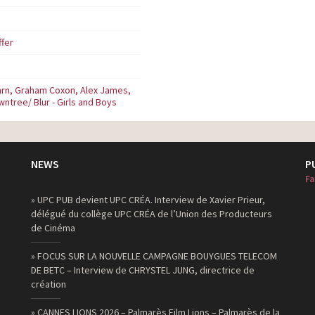
ffer
rn, Graham Coxon, Alex James,
ntree/ Blur - Girls and Boys
NEWS
P
Fa
» UPC PUB devient UPC CRÉA. Interview de Xavier Prieur,
délégué du collège UPC CRÉA de l’Union des Producteurs
de Cinéma
» FOCUS SUR LA NOUVELLE CAMPAGNE BOUYGUES TELECOM
DE BETC – Interview de CHRYSTEL JUNG, directrice de
création
» CANNES LIONS 2026 – Palmarès Film Lions – Palmarès de la