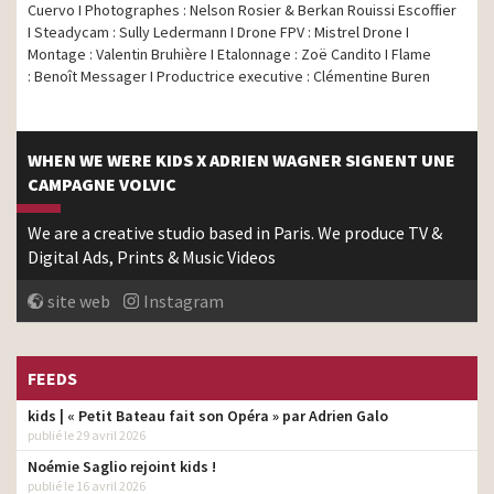
Cuervo I Photographes : Nelson Rosier & Berkan Rouissi Escoffier
I Steadycam : Sully Ledermann I Drone FPV : Mistrel Drone I
Montage : Valentin Bruhière I Etalonnage : Zoë Candito I Flame
: Benoît Messager I Productrice executive : Clémentine Buren
WHEN WE WERE KIDS X ADRIEN WAGNER SIGNENT UNE
CAMPAGNE VOLVIC
We are a creative studio based in Paris. We produce TV &
Digital Ads, Prints & Music Videos
site web
Instagram
FEEDS
kids | « Petit Bateau fait son Opéra » par Adrien Galo
publié le 29 avril 2026
Noémie Saglio rejoint kids !
publié le 16 avril 2026