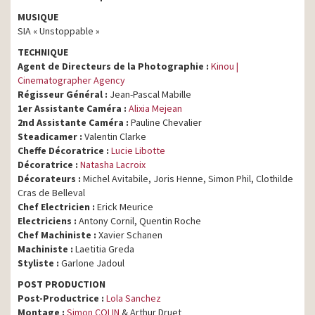
MUSIQUE
SIA « Unstoppable »
TECHNIQUE
Agent de Directeurs de la Photographie :
Kinou |
Cinematographer Agency
Régisseur Général :
Jean-Pascal Mabille
1er Assistante Caméra :
Alixia Mejean
2nd Assistante Caméra :
Pauline Chevalier
Steadicamer :
Valentin Clarke
Cheffe Décoratrice :
Lucie Libotte
Décoratrice :
Natasha Lacroix
Décorateurs :
Michel Avitabile, Joris Henne, Simon Phil, Clothilde
Cras de Belleval
Chef Electricien :
Erick Meurice
Electriciens :
Antony Cornil, Quentin Roche
Chef Machiniste :
Xavier Schanen
Machiniste :
Laetitia Greda
Styliste :
Garlone Jadoul
POST PRODUCTION
Post-Productrice :
Lola Sanchez
Montage :
Simon COLIN
& Arthur Druet