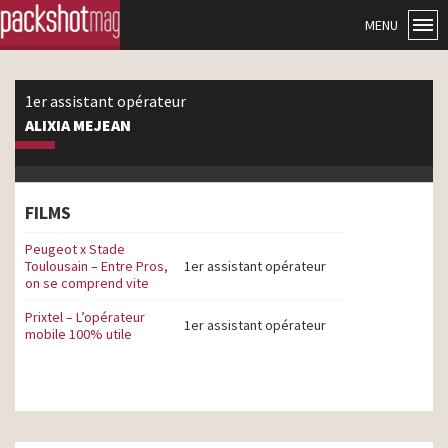
MENU
1er assistant opérateur
ALIXIA MEJEAN
FILMS
Peugeot x Stade
Toulousain – Entre Pros,
1er assistant opérateur
on se comprend vite
Prixtel – L’opérateur
1er assistant opérateur
mobile 100% utile