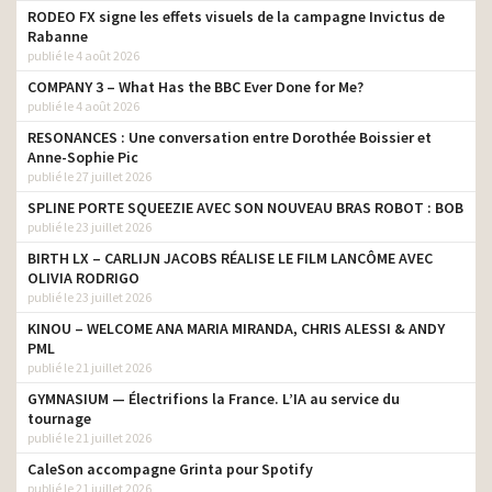
RODEO FX signe les effets visuels de la campagne Invictus de
Rabanne
publié le 4 août 2026
COMPANY 3 – What Has the BBC Ever Done for Me?
publié le 4 août 2026
RESONANCES : Une conversation entre Dorothée Boissier et
Anne-Sophie Pic
publié le 27 juillet 2026
SPLINE PORTE SQUEEZIE AVEC SON NOUVEAU BRAS ROBOT : BOB
publié le 23 juillet 2026
BIRTH LX – CARLIJN JACOBS RÉALISE LE FILM LANCÔME AVEC
OLIVIA RODRIGO
publié le 23 juillet 2026
KINOU – WELCOME ANA MARIA MIRANDA, CHRIS ALESSI & ANDY
PML
publié le 21 juillet 2026
GYMNASIUM — Électrifions la France. L’IA au service du
tournage
publié le 21 juillet 2026
CaleSon accompagne Grinta pour Spotify
publié le 21 juillet 2026