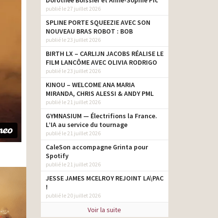
Dorothée Boissier et Anne-Sophie Pic
publié le 27 juillet 2026
SPLINE PORTE SQUEEZIE AVEC SON
NOUVEAU BRAS ROBOT : BOB
publié le 23 juillet 2026
BIRTH LX – CARLIJN JACOBS RÉALISE LE
FILM LANCÔME AVEC OLIVIA RODRIGO
publié le 23 juillet 2026
KINOU – WELCOME ANA MARIA
MIRANDA, CHRIS ALESSI & ANDY PML
publié le 21 juillet 2026
GYMNASIUM — Électrifions la France.
L’IA au service du tournage
publié le 21 juillet 2026
CaleSon accompagne Grinta pour
Spotify
publié le 21 juillet 2026
JESSE JAMES MCELROY REJOINT LA\PAC
!
publié le 20 juillet 2026
Voir la suite