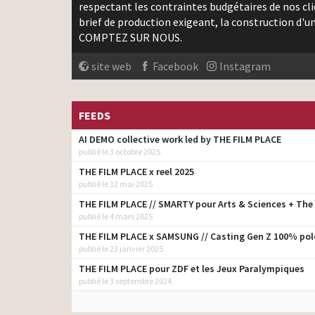
respectant les contraintes budgétaires de nos clie
brief de production exigeant, la construction d'u
COMPTEZ SUR NOUS.
site web
Facebook
Instagram
FEEDS
AI DEMO collective work led by THE FILM PLACE
publié le 3 octobre 2025
THE FILM PLACE x reel 2025
publié le 12 mai 2025
THE FILM PLACE // SMARTY pour Arts & Sciences + Th
publié le 4 mars 2025
THE FILM PLACE x SAMSUNG // Casting Gen Z 100% pol
publié le 23 janvier 2025
THE FILM PLACE pour ZDF et les Jeux Paralympiques
publié le 3 septembre 2024