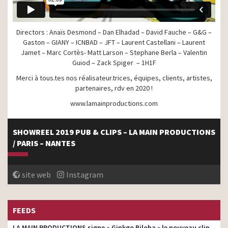
Directors : Anaïs Desmond – Dan Elhadad – David Fauche – G&G –
Gaston – GIANY – ICNBAD – JFT – Laurent Castellani – Laurent
Jamet – Marc Cortès- Matt Larson – Stephane Berla – Valentin
Guiod – Zack Spiger – 1H1F
Merci à tous.tes nos réalisateur.trices, équipes, clients, artistes,
partenaires, rdv en 2020 !
www.lamainproductions.com
SHOWREEL 2019 PUB & CLIPS – LA MAIN PRODUCTIONS
/ PARIS – NANTES
site web
Instagram
FEEDS
LA MAIN PRODUCTIONS signe « Ginkgo Biloba » le nouveau clip