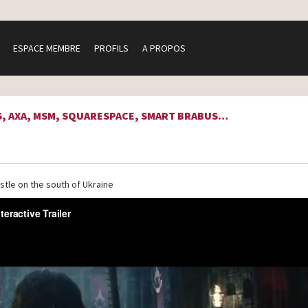
ESPACE MEMBRE
PROFILS
A PROPOS
GS, AXA, MSM, SQUARESPACE, SMART BRABUS…
stle on the south of Ukraine