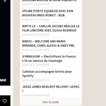
Dorothée Boissier et Anne-Sophie Pic
publié le 27 juillet 2026
SPLINE PORTE SQUEEZIE AVEC SON
NOUVEAU BRAS ROBOT : BOB
publié le 23 juillet 2026
BIRTH LX – CARLIJN JACOBS RÉALISE LE
FILM LANCÔME AVEC OLIVIA RODRIGO
publié le 23 juillet 2026
KINOU – WELCOME ANA MARIA
MIRANDA, CHRIS ALESSI & ANDY PML
publié le 21 juillet 2026
GYMNASIUM — Électrifions la France.
L’IA au service du tournage
publié le 21 juillet 2026
CaleSon accompagne Grinta pour
Spotify
publié le 21 juillet 2026
JESSE JAMES MCELROY REJOINT LA\PAC
!
publié le 20 juillet 2026
Voir la suite