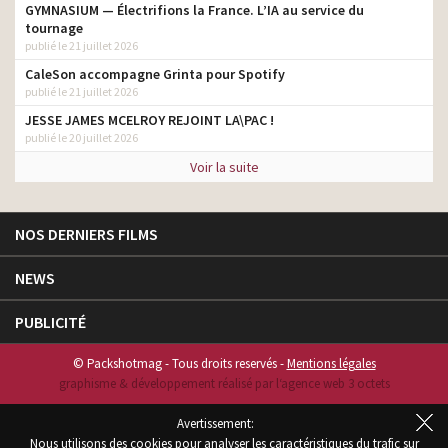
GYMNASIUM — Électrifions la France. L’IA au service du
tournage
publié le 21 juillet 2026
CaleSon accompagne Grinta pour Spotify
publié le 21 juillet 2026
JESSE JAMES MCELROY REJOINT LA\PAC !
publié le 20 juillet 2026
Voir la suite
NOS DERNIERS FILMS
NEWS
PUBLICITÉ
© Packshotmag - Tous droits reservés -
Mentions légales
graphisme & développement réalisé par l‘agence web 3 octets
Avertissement:
Nous utilisons des cookies pour analyser les caractéristiques du trafic sur