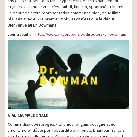
ans et ils réalisent des films hyper réalistes mais habilement
stylisés. Ca sent le vrai, c’est subtil, humain, spontané et humble.
Le début de cette représentation commence bien, deux films
réalisés avec eux le premier mois, et ça n’est que le début.
Bienvenue au Dr. Bowman !
Leur travail ici :
http://www.playersparis.tv/directors/dr-bowman/
// ALICIA MACDONALD
Comme disait Desproges: « L’humour anglais souligne avec
amertume et désespoir l’absurdité du monde. L’humour français
se rit de ma belle-mère ». Alicia est une réalisatrice anglaise, et