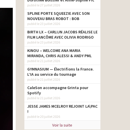
Dorothée Boissier et Anne-Sophie Pic
publié le 27 juillet 2026
SPLINE PORTE SQUEEZIE AVEC SON
NOUVEAU BRAS ROBOT : BOB
publié le 23 juillet 2026
BIRTH LX – CARLIJN JACOBS RÉALISE LE
FILM LANCÔME AVEC OLIVIA RODRIGO
publié le 23 juillet 2026
KINOU – WELCOME ANA MARIA
MIRANDA, CHRIS ALESSI & ANDY PML
publié le 21 juillet 2026
GYMNASIUM — Électrifions la France.
L’IA au service du tournage
publié le 21 juillet 2026
CaleSon accompagne Grinta pour
Spotify
publié le 21 juillet 2026
JESSE JAMES MCELROY REJOINT LA\PAC
!
publié le 20 juillet 2026
Voir la suite