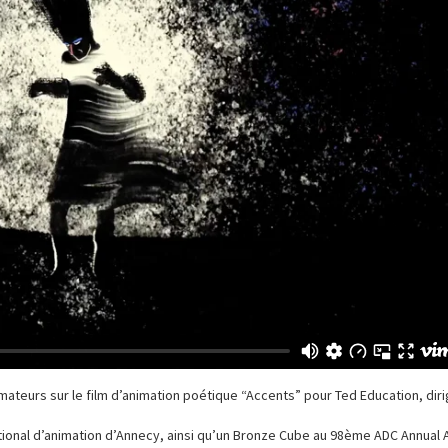
nimateurs sur le film d’animation poétique “Accents” pour Ted Education, dir
ernational d’animation d’Annecy, ainsi qu’un Bronze Cube au 98ème ADC Annual