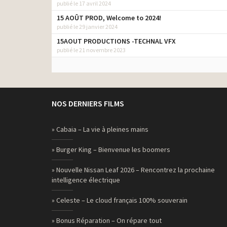
publié le 17 avril 2024
15 AOÛT PROD, Welcome to 2024!
publié le 29 janvier 2024
15AOUT PRODUCTIONS -TECHNAL VFX
publié le 21 novembre 2023
NOS DERNIERS FILMS
» Cabaia – La vie à pleines mains
» Burger King – Bienvenue les boomers
» Nouvelle Nissan Leaf 2026 – Rencontrez la prochaine
intelligence électrique
» Celeste – Le cloud français 100% souverain
» Bonus Réparation – On répare tout