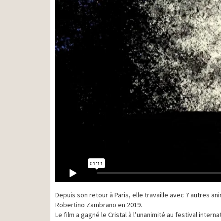
Depuis son retour à Paris, elle travaille avec 7 autres a
Robertino Zambrano en 2019.
Le film a gagné le Cristal à l’unanimité au festival int