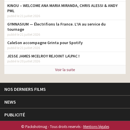
KINOU – WELCOME ANA MARIA MIRANDA, CHRIS ALESSI & ANDY
PML
publié le 21 juillet 2026
GYMNASIUM — Électrifions la France. L’IA au service du
tournage
publié le 21 juillet 2026
CaleSon accompagne Grinta pour Spotify
publié le 21 juillet 2026
JESSE JAMES MCELROY REJOINT LA\PAC !
publié le 20 juillet 2026
Voir la suite
NOS DERNIERS FILMS
NEWS
PUBLICITÉ
© Packshotmag - Tous droits reservés -
Mentions légales