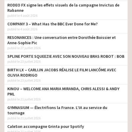
RODEO FX signe les effets visuels de la campagne Invictus de
Rabanne
publié le 4 août 2026
COMPANY 3 – What Has the BBC Ever Done for Me?
publié le 4 août 2026
RESONANCES : Une conversation entre Dorothée Boissier et
Anne-Sophie Pic
publié le 27 juillet 2026
SPLINE PORTE SQUEEZIE AVEC SON NOUVEAU BRAS ROBOT : BOB
publié le 23 juillet 2026
BIRTH LX – CARLIJN JACOBS RÉALISE LE FILM LANCÔME AVEC
OLIVIA RODRIGO
publié le 23 juillet 2026
KINOU – WELCOME ANA MARIA MIRANDA, CHRIS ALESSI & ANDY
PML
publié le 21 juillet 2026
GYMNASIUM — Électrifions la France. L’IA au service du
tournage
publié le 21 juillet 2026
CaleSon accompagne Grinta pour Spotify
publié le 21 juillet 2026