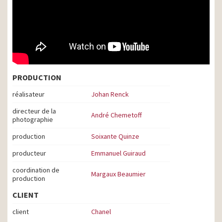
PRODUCTION
réalisateur
Johan Renck
directeur de la
André Chemetoff
photographie
production
Soixante Quinze
producteur
Emmanuel Guiraud
coordination de
Margaux Beaumier
production
CLIENT
client
Chanel