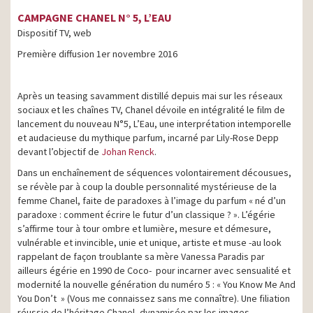
CAMPAGNE CHANEL N° 5, L’EAU
Dispositif TV, web
Première diffusion 1er novembre 2016
Après un teasing savamment distillé depuis mai sur les réseaux
sociaux et les chaînes TV, Chanel dévoile en intégralité le film de
lancement du nouveau N°5, L’Eau, une interprétation intemporelle
et audacieuse du mythique parfum, incarné par Lily-Rose Depp
devant l’objectif de
Johan Renck
.
Dans un enchaînement de séquences volontairement décousues,
se révèle par à coup la double personnalité mystérieuse de la
femme Chanel, faite de paradoxes à l’image du parfum « né d’un
paradoxe : comment écrire le futur d’un classique ? ». L’égérie
s’affirme tour à tour ombre et lumière, mesure et démesure,
vulnérable et invincible, unie et unique, artiste et muse -au look
rappelant de façon troublante sa mère Vanessa Paradis par
ailleurs égérie en 1990 de Coco- pour incarner avec sensualité et
modernité la nouvelle génération du numéro 5 : « You Know Me And
You Don’t » (Vous me connaissez sans me connaître). Une filiation
réussie de l’héritage Chanel, dynamisée par les images