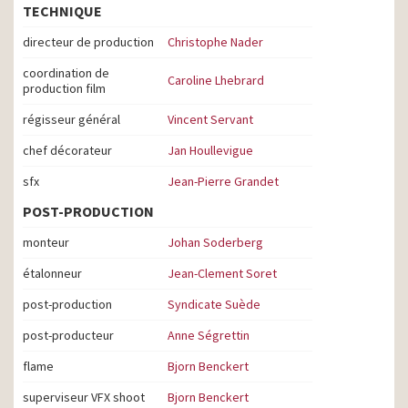
TECHNIQUE
directeur de production
Christophe Nader
coordination de
Caroline Lhebrard
production film
régisseur général
Vincent Servant
chef décorateur
Jan Houllevigue
sfx
Jean-Pierre Grandet
POST-PRODUCTION
monteur
Johan Soderberg
étalonneur
Jean-Clement Soret
post-production
Syndicate Suède
post-producteur
Anne Ségrettin
flame
Bjorn Benckert
superviseur VFX shoot
Bjorn Benckert