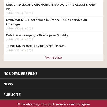
KINOU – WELCOME ANA MARIA MIRANDA, CHRIS ALESSI & ANDY
PML
publié le 21 juillet 2026
GYMNASIUM — Électrifions la France. L’IA au service du
tournage
publié le 21 juillet 2026
CaleSon accompagne Grinta pour Spotify
publié le 21 juillet 2026
JESSE JAMES MCELROY REJOINT LA\PAC !
publié le 20 juillet 2026
Voir la suite
NOS DERNIERS FILMS
NEWS
PUBLICITÉ
© Packshotmag - Tous droits reservés -
Mentions légales