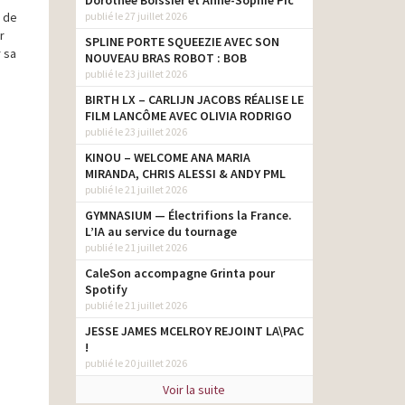
Dorothée Boissier et Anne-Sophie Pic
s de
publié le 27 juillet 2026
r
SPLINE PORTE SQUEEZIE AVEC SON
r sa
NOUVEAU BRAS ROBOT : BOB
publié le 23 juillet 2026
BIRTH LX – CARLIJN JACOBS RÉALISE LE
FILM LANCÔME AVEC OLIVIA RODRIGO
publié le 23 juillet 2026
KINOU – WELCOME ANA MARIA
MIRANDA, CHRIS ALESSI & ANDY PML
publié le 21 juillet 2026
GYMNASIUM — Électrifions la France.
L’IA au service du tournage
publié le 21 juillet 2026
CaleSon accompagne Grinta pour
Spotify
publié le 21 juillet 2026
JESSE JAMES MCELROY REJOINT LA\PAC
!
publié le 20 juillet 2026
Voir la suite