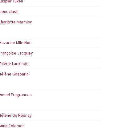
Kasper Tuxen
Iconoclast
Charlotte Marmion
Mazarine Mlle Noï
Françoise Jacquey
Valérie Larrondo
Hélène Gasparini
Diesel Fragrances
Hélène de Rosnay
Anna Colomer