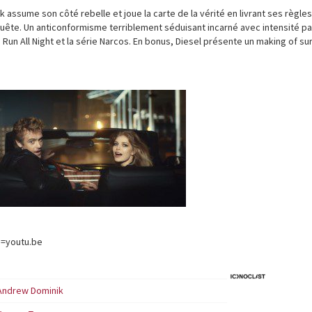
 assume son côté rebelle et joue la carte de la vérité en livrant ses règle
quête. Un anticonformisme terriblement séduisant incarné avec intensité pa
Run All Night et la série Narcos. En bonus, Diesel présente un making of su
e=youtu.be
Andrew Dominik