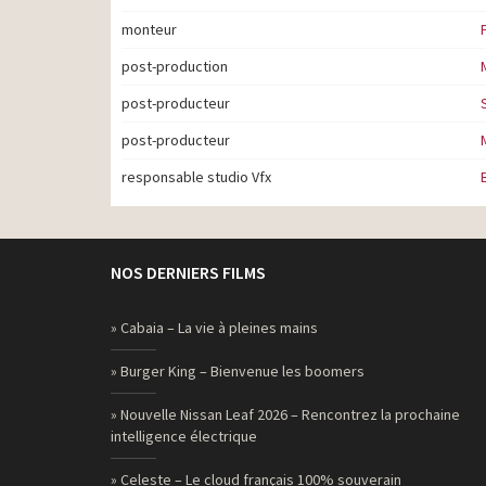
monteur
post-production
post-producteur
post-producteur
responsable studio Vfx
NOS DERNIERS FILMS
» Cabaia – La vie à pleines mains
» Burger King – Bienvenue les boomers
» Nouvelle Nissan Leaf 2026 – Rencontrez la prochaine
intelligence électrique
» Celeste – Le cloud français 100% souverain