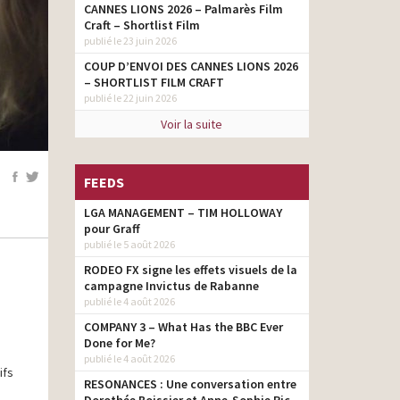
CANNES LIONS 2026 – Palmarès Film
Craft – Shortlist Film
publié le 23 juin 2026
COUP D’ENVOI DES CANNES LIONS 2026
– SHORTLIST FILM CRAFT
publié le 22 juin 2026
Voir la suite
FEEDS
LGA MANAGEMENT – TIM HOLLOWAY
pour Graff
publié le 5 août 2026
RODEO FX signe les effets visuels de la
campagne Invictus de Rabanne
publié le 4 août 2026
COMPANY 3 – What Has the BBC Ever
Done for Me?
publié le 4 août 2026
ifs
RESONANCES : Une conversation entre