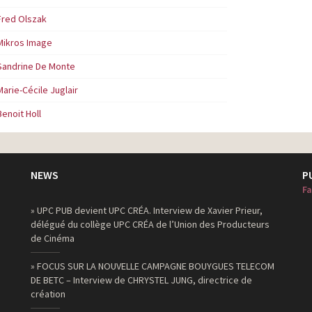
Fred Olszak
Mikros Image
Sandrine De Monte
Marie-Cécile Juglair
Benoit Holl
NEWS
P
Fa
» UPC PUB devient UPC CRÉA. Interview de Xavier Prieur,
délégué du collège UPC CRÉA de l’Union des Producteurs
de Cinéma
» FOCUS SUR LA NOUVELLE CAMPAGNE BOUYGUES TELECOM
DE BETC – Interview de CHRYSTEL JUNG, directrice de
création