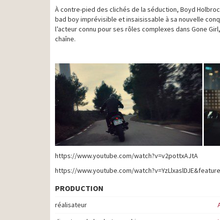
À contre-pied des clichés de la séduction, Boyd Holbrock
bad boy imprévisible et insaisissable à sa nouvelle con
l’acteur connu pour ses rôles complexes dans Gone Girl, 
chaîne.
https://www.youtube.com/watch?v=v2pottxAJtA
https://www.youtube.com/watch?v=YzLlxaslDJE&featur
PRODUCTION
réalisateur