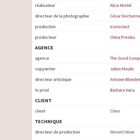
réalisateur
Alice Moitié
directeur de la photographie
César Decharm
production
Iconoclast
producteur
China Presles
AGENCE
agence
The Good Comp
copywriter
Julien Moulin
directeur artistique
Antoine Blondet
tv prod
Barbara Vaira
CLIENT
client
Citeo
TECHNIQUE
directeur de production
Vincent Vève