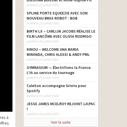
Dorothée Boissier et Anne-Sophie Pic
publié le 27 juillet 2026
SPLINE PORTE SQUEEZIE AVEC SON
NOUVEAU BRAS ROBOT : BOB
publié le 23 juillet 2026
BIRTH LX – CARLIJN JACOBS RÉALISE LE
FILM LANCÔME AVEC OLIVIA RODRIGO
publié le 23 juillet 2026
KINOU – WELCOME ANA MARIA
MIRANDA, CHRIS ALESSI & ANDY PML
publié le 21 juillet 2026
GYMNASIUM — Électrifions la France.
L’IA au service du tournage
publié le 21 juillet 2026
CaleSon accompagne Grinta pour
Spotify
publié le 21 juillet 2026
JESSE JAMES MCELROY REJOINT LA\PAC
!
publié le 20 juillet 2026
ires à
Voir la suite
ffres.