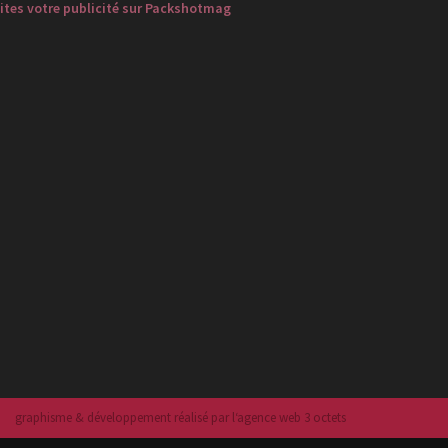
ites votre publicité sur Packshotmag
graphisme & développement réalisé par l‘agence web 3 octets