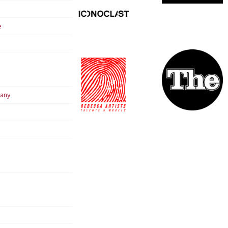
e
any