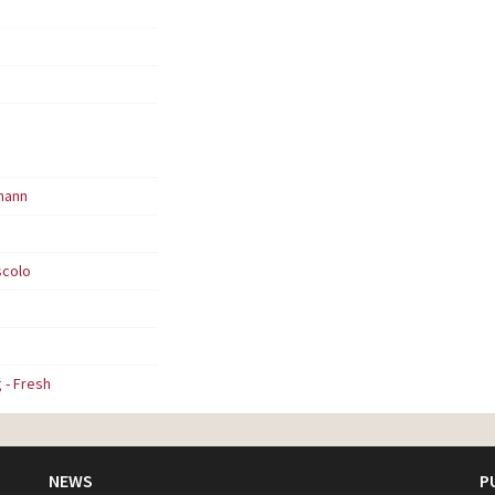
mann
scolo
 - Fresh
NEWS
P