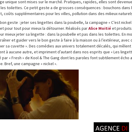
ge unique sont mises sur le marché. Pratiques, rapides, elles sont devenu
 les toilettes. Ce petit geste a de grosses conséquences : bouchons dans 
, coûts supplémentaires pour les villes, pollution dans des milieux naturel
 bon geste : jeter ses lingettes dans la poubelle, la campagne « C’est nickel
 et pour tout pour mieux la détourner. Réalisés par
Alice Moitié
et produits
r mieux jeter sa lingette : dans la poubelle et pas dans les toilettes. En m
raîner et guider vers le bon geste à faire à la maison ou à l’extérieur, avec
er sa cuvette ». Des comédies aux univers totalement décalés, qui mêlent 
t à aucune autre, et impriment d’autant dans nos esprits que « Les linget
é par « Fresh » de Kool & The Gang dont les paroles font subtilement écho 
e. Bref, une campagne « nickel ».