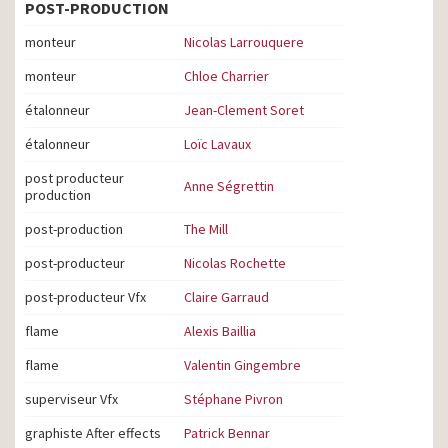
POST-PRODUCTION
monteur
Nicolas Larrouquere
monteur
Chloe Charrier
étalonneur
Jean-Clement Soret
étalonneur
Loïc Lavaux
post producteur
Anne Ségrettin
production
post-production
The Mill
post-producteur
Nicolas Rochette
post-producteur Vfx
Claire Garraud
flame
Alexis Baillia
flame
Valentin Gingembre
superviseur Vfx
Stéphane Pivron
graphiste After effects
Patrick Bennar