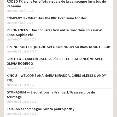
RODEO FX signe les effets visuels de la campagne Invictus de
Rabanne
publié le 4 août 2026
COMPANY 3 – What Has the BBC Ever Done for Me?
publié le 4 août 2026
RESONANCES : Une conversation entre Dorothée Boissier et
Anne-Sophie Pic
publié le 27 juillet 2026
SPLINE PORTE SQUEEZIE AVEC SON NOUVEAU BRAS ROBOT : BOB
publié le 23 juillet 2026
BIRTH LX – CARLIJN JACOBS RÉALISE LE FILM LANCÔME AVEC
OLIVIA RODRIGO
publié le 23 juillet 2026
KINOU – WELCOME ANA MARIA MIRANDA, CHRIS ALESSI & ANDY
PML
publié le 21 juillet 2026
GYMNASIUM — Électrifions la France. L’IA au service du
tournage
publié le 21 juillet 2026
CaleSon accompagne Grinta pour Spotify
publié le 21 juillet 2026