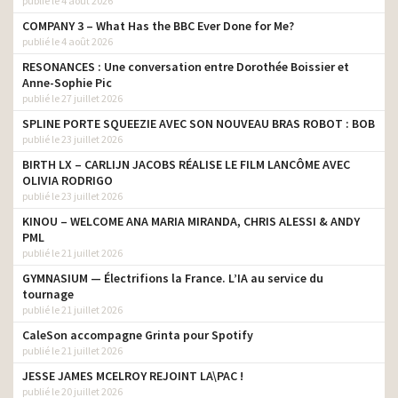
publié le 4 août 2026
COMPANY 3 – What Has the BBC Ever Done for Me?
publié le 4 août 2026
RESONANCES : Une conversation entre Dorothée Boissier et
Anne-Sophie Pic
publié le 27 juillet 2026
SPLINE PORTE SQUEEZIE AVEC SON NOUVEAU BRAS ROBOT : BOB
publié le 23 juillet 2026
BIRTH LX – CARLIJN JACOBS RÉALISE LE FILM LANCÔME AVEC
OLIVIA RODRIGO
publié le 23 juillet 2026
KINOU – WELCOME ANA MARIA MIRANDA, CHRIS ALESSI & ANDY
PML
publié le 21 juillet 2026
GYMNASIUM — Électrifions la France. L’IA au service du
tournage
publié le 21 juillet 2026
CaleSon accompagne Grinta pour Spotify
publié le 21 juillet 2026
JESSE JAMES MCELROY REJOINT LA\PAC !
publié le 20 juillet 2026