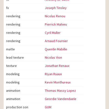
fx
Joseph Tinsley
rendering
Nicolas Renou
rendering
Pierrick Mahieu
rendering
Cyril Muller
rendering
Arnaud Fournier
matte
Quentin Mabille
lead texture
Nicolas Vion
texture
Jonathan Renaux
modeling
Riyan Ruaux
modeling
Kevin Monthureux
animation
Thomas Massy Lopez
animation
Geordie Vandendaele
production son
GUM