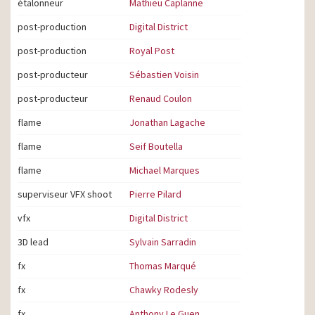
étalonneur
Mathieu Caplanne
post-production
Digital District
post-production
Royal Post
post-producteur
Sébastien Voisin
post-producteur
Renaud Coulon
flame
Jonathan Lagache
flame
Seif Boutella
flame
Michael Marques
superviseur VFX shoot
Pierre Pilard
vfx
Digital District
3D lead
Sylvain Sarradin
fx
Thomas Marqué
fx
Chawky Rodesly
fx
Anthony Le Guen