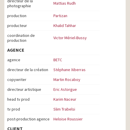
directeur de la
Mattias Rudh
photographie
production
Partizan
producteur
Khalid Tahhar
coordination de
Victor Mériel-Bussy
production
AGENCE
agence
BETC
directeur de la création
Stéphane Xiberras
copywriter
Martin Rocaboy
directeur artistique
Eric Astorgue
head tv prod
Karim Naceur
tv prod
Slim Trabelsi
post-production agence
Heloise Roussier
CLIENT