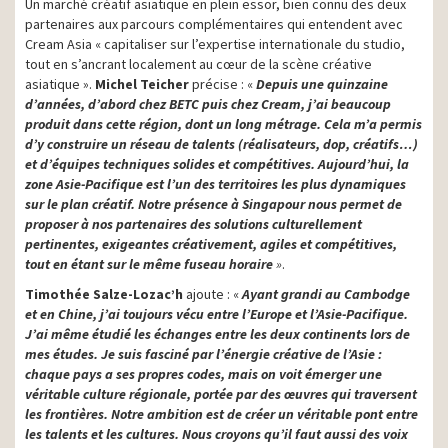
Un marché créatif asiatique en plein essor, bien connu des deux
partenaires aux parcours complémentaires qui entendent avec
Cream Asia « capitaliser sur l’expertise internationale du studio,
tout en s’ancrant localement au cœur de la scène créative
asiatique ».
Michel Teicher
précise : «
Depuis une quinzaine
d’années, d’abord chez BETC puis chez Cream, j’ai beaucoup
produit dans cette région, dont un long métrage. Cela m’a permis
d’y construire un réseau de talents (réalisateurs, dop, créatifs…)
et d’équipes techniques solides et compétitives. Aujourd’hui, la
zone Asie-Pacifique est l’un des territoires les plus dynamiques
sur le plan créatif. Notre présence à Singapour nous permet de
proposer à nos partenaires des solutions culturellement
pertinentes, exigeantes créativement, agiles et compétitives,
tout en étant sur le même fuseau horaire
»
.
Timothée Salze-Lozac’h
ajoute : «
Ayant grandi au Cambodge
et en Chine, j’ai toujours vécu entre l’Europe et l’Asie-Pacifique.
J’ai même étudié les échanges entre les deux continents lors de
mes études. Je suis fasciné par l’énergie créative de l’Asie :
chaque pays a ses propres codes, mais on voit émerger une
véritable culture régionale, portée par des œuvres qui traversent
les frontières. Notre ambition est de créer un véritable pont entre
les talents et les cultures. Nous croyons qu’il faut aussi des voix