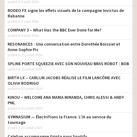
publié le 5 août 2026
RODEO FX signe les effets visuels de la campagne Invictus de
Rabanne
publié le 4 août 2026
COMPANY 3 – What Has the BBC Ever Done for Me?
publié le 4 août 2026
RESONANCES : Une conversation entre Dorothée Boissier et
Anne-Sophie Pic
publié le 27 juillet 2026
SPLINE PORTE SQUEEZIE AVEC SON NOUVEAU BRAS ROBOT : BOB
publié le 23 juillet 2026
BIRTH LX – CARLIJN JACOBS RÉALISE LE FILM LANCÔME AVEC
OLIVIA RODRIGO
publié le 23 juillet 2026
KINOU – WELCOME ANA MARIA MIRANDA, CHRIS ALESSI & ANDY
PML
publié le 21 juillet 2026
GYMNASIUM — Électrifions la France. L’IA au service du
tournage
publié le 21 juillet 2026
CaleSon accompagne Grinta pour Spotify