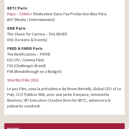
BETC Paris
Papa – CANAL+
Réalisateur Dario Fau Production Blue Paris
B07 (Media / Entertainment)
DDB Paris
The Chase for Carrera – TAG HEUER
D01 (Screens & Events)
FRED & FARID Paris
The Notifications – PATHÉ
E01 (TV / Cinema Film)
F02 (Challenger Brand)
F06 (Breakthrough on a Budget)
Shortlist Film 2023
Le jury Film, sous la présidence de Bruno Bertelli, Global CEO of Le
Pub, CCO Publicis WW, avec une jurée française, Antoinette
Beatson, VP/ Executive Creative Director BETC, annoncera le
palmarès vendredi.