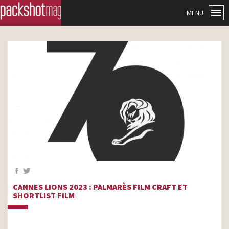
MENU
CANNES LIONS 2023 : PALMARÈS FILM CRAFT ET
SHORTLIST FILM