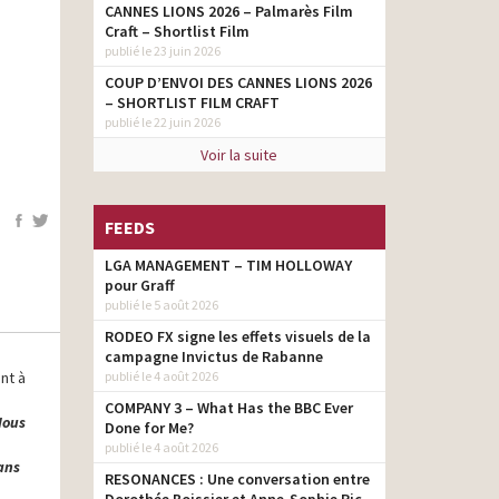
CANNES LIONS 2026 – Palmarès Film
Craft – Shortlist Film
publié le 23 juin 2026
COUP D’ENVOI DES CANNES LIONS 2026
– SHORTLIST FILM CRAFT
publié le 22 juin 2026
Voir la suite
FEEDS
LGA MANAGEMENT – TIM HOLLOWAY
pour Graff
publié le 5 août 2026
RODEO FX signe les effets visuels de la
campagne Invictus de Rabanne
nt à
publié le 4 août 2026
COMPANY 3 – What Has the BBC Ever
Nous
Done for Me?
publié le 4 août 2026
dans
RESONANCES : Une conversation entre