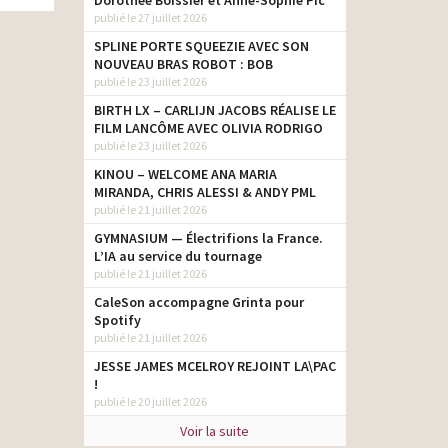
Dorothée Boissier et Anne-Sophie Pic
publié le 27 juillet 2026
SPLINE PORTE SQUEEZIE AVEC SON
NOUVEAU BRAS ROBOT : BOB
publié le 23 juillet 2026
BIRTH LX – CARLIJN JACOBS RÉALISE LE
FILM LANCÔME AVEC OLIVIA RODRIGO
publié le 23 juillet 2026
KINOU – WELCOME ANA MARIA
MIRANDA, CHRIS ALESSI & ANDY PML
publié le 21 juillet 2026
GYMNASIUM — Électrifions la France.
L’IA au service du tournage
publié le 21 juillet 2026
CaleSon accompagne Grinta pour
Spotify
publié le 21 juillet 2026
JESSE JAMES MCELROY REJOINT LA\PAC
!
publié le 20 juillet 2026
Voir la suite