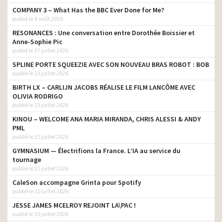
COMPANY 3 – What Has the BBC Ever Done for Me?
publié le 4 août 2026
RESONANCES : Une conversation entre Dorothée Boissier et
Anne-Sophie Pic
publié le 27 juillet 2026
SPLINE PORTE SQUEEZIE AVEC SON NOUVEAU BRAS ROBOT : BOB
publié le 23 juillet 2026
BIRTH LX – CARLIJN JACOBS RÉALISE LE FILM LANCÔME AVEC
OLIVIA RODRIGO
publié le 23 juillet 2026
KINOU – WELCOME ANA MARIA MIRANDA, CHRIS ALESSI & ANDY
PML
publié le 21 juillet 2026
GYMNASIUM — Électrifions la France. L’IA au service du
tournage
publié le 21 juillet 2026
CaleSon accompagne Grinta pour Spotify
publié le 21 juillet 2026
JESSE JAMES MCELROY REJOINT LA\PAC !
publié le 20 juillet 2026