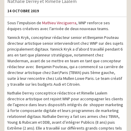
Nathalie Derrey et Rimelle Laalem
14 OCTOBRE 2019
Sous l’impulsion de
Mathieu Vinciguerra
, WNP renforce ses
équipes créatives avec l’arrivée de deux nouveaux teams.
Yannick Kryk, concepteur rédacteur senior et Benjamin Pouteau
directeur artistique senior interviendront chez WNP sur des sujets
principalement digitaux. Yannick Kryk a d’abord travaillé pendant 6
ans en tant que planneur stratégique, notamment chez
Wunderman, avant de se mettre en team en tant que concepteur
rédacteur avec Benjamin Pouteau, qui a commencé sa carrière de
directeur artistique chez Dan\Paris (TBWA) puis 5ème gauche,
suite à leur rencontre chez Lola Mullen Lowe Paris. Le team créatif
y travaille sur les budgets Audi et Citroën.
Nathalie Derrey conceptrice rédactrice et Rimelle Laalem
directrice artistique ont rejoint WNP pour accompagner les clients
de l’agence dans leurs dispositifs intégrés de shopper marketing
à forte composante digitale et leurs programmes de marketing
relationnel digitaux. Nathalie Derrey a fait ses armes chez TBWA,
Young & Rubicam et DDB, avant d’intégrer Publicis (8 ans) puis
Extrême (2 ans). Elle a travaillé sur différents grands comptes tels